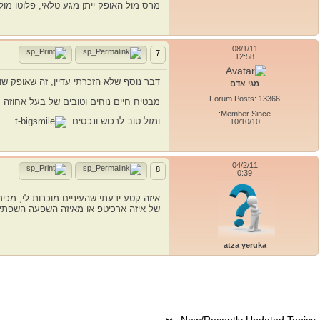
מרס מול האופק ייתן מגע טלאי, פלוטו מול
08/1/11
7
12:58
דבר נוסף שלא הזכרתי עדיין, זה שאופק ש
מגי אדם
Forum Posts: 13366
מבטיח חיים נוחים וטובים של בעל אחוזה
Member Since:
ומזל טוב לרכוש ונכסים.
10/10/10
04/2/11
8
0:39
איזה קטע ידעתי שהעיניים מוכרות לי, מכי
של איזה ארכיטפ או מאיזה השפעה השפתיים
atza yeruka