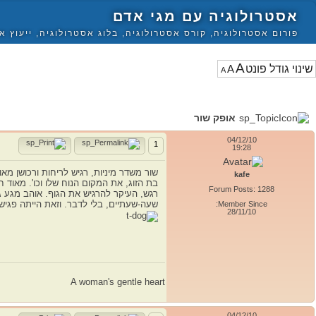
אסטרולוגיה עם מגי אדם
פורום אסטרולוגיה, קורס אסטרולוגיה, בלוג אסטרולוגיה, ייעוץ א
A
A
A
אופק שור
04/12/10
1
19:28
שור משדר מיניות, רגיש לריחות ורכושן מאו
kafe
בת הזוג, את המקום הנוח שלו וכו'. מאוד 
Forum Posts: 1288
רגש, העיקר להרגיש את הגוף. אוהב מגע גם
Member Since:
שעה-שעתיים, בלי לדבר. וזאת הייתה פגיש
28/11/10
A woman's gentle heart
04/12/10