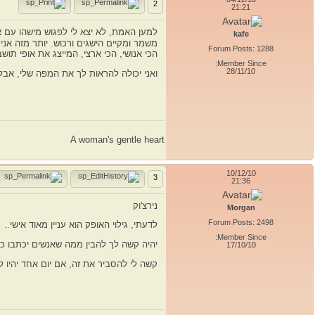
2
21:21
למען האמת, לא יצא לי לפגוש מישהו עם א
kafe
משמר ומקיים הישגים ורכוש. יותר מזה אני
Forum Posts: 1288
הכי אנושי, הכי ארצי, המייצג את אופי תו
Member Since:
28/11/10
ואני יכולה להראות לך את המפה שלי, אבל
A woman's gentle heart
10/12/10
3
21:36
נירצ'וק
Morgan
Forum Posts: 2498
לדעתי, גילוי האופק הוא עניין מאוד אישי..
Member Since:
יהיה קשה לך להבין ממה שאנשים יכתבו כאן
17/10/10
קשה לי להסביר את זה, אם יום אחד יהיו לך