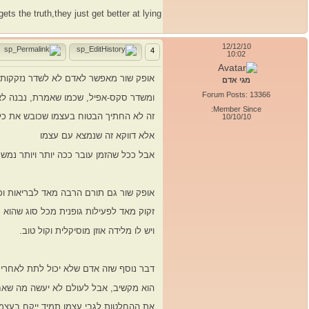
ets the truth,they just get better at lying
12/12/10
4
10:02
אופק שור מאפשר לאדם לא לשדר נזקקות,
מגי אדם
Forum Posts: 13366
ומשדר סקס-אפיל, שכמו שאמרת, נבנה לא
Member Since:
זה לא החתיך הבטוח בעצמו שכובש את כ
10/10/10
אלא דווקא זה שנמצא עם עצמו
אבל ככל שהזמן עובר ככה יותר ויותר נמשכ
אופק שור גם תורם הרבה מאד לבריאות וכ
זקוק מאד לפעילות גופנית מכל סוג שהוא
ויש לו מלידה אוזן מוסיקלית וקול טוב.
דבר נוסף שזה אדם שלא יכול לתת לאחרים
הוא מקשיב, אבל לעולם לא יעשה מה שאחר
את ההחלטות לגבי עצמו תמיד ייקח בעצמו,