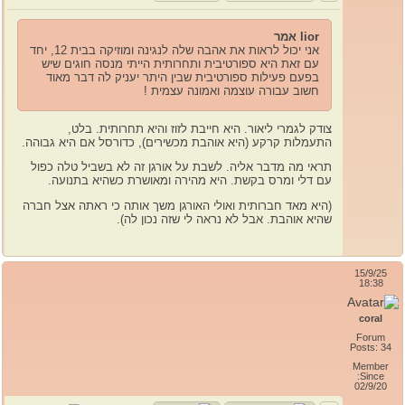
lior אמר
אני יכול לראות את אהבה שלה לנגינה ומוזיקה בבית 12, יחד
עם זאת היא ספורטיבית ותחרותית הייתי מנסה חוגים שיש
בפעם פעילות ספורטיבית שבין היתר יעניק לה דבר מאוד
חשוב עבורה עוצמה ואמונה עצמית !
צודק לגמרי ליאור. היא חייבת לזוז והיא תחרותית. בלט,
התעמלות קרקע (היא אוהבת מכשירים), כדורסל אם היא גבוהה.
תראי מה מדבר אליה. לשבת על אורגן זה לא בשביל טלה כפול
עם דלי ומרס בקשת. היא מהירה ומאושרת כשהיא בתנועה.
(היא מאד חברותית ואולי האורגן משך אותה כי ראתה אצל חברה
שהיא אוהבת. אבל לא נראה לי שזה נכון לה).
15/9/25
18:38
coral
Forum
Posts: 34
Member
Since:
02/9/20