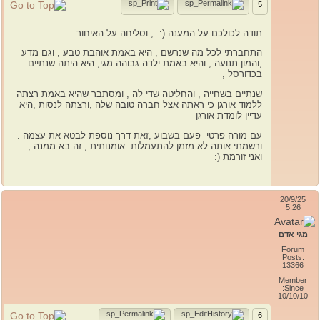
5
תודה לכולכם על המענה (: , וסליחה על האיחור .
התחברתי לכל מה שנרשם , היא באמת אוהבת טבע , וגם מדע
,והמון תנועה , והיא באמת ילדה גבוהה מגי, היא היתה שנתיים
בכדורסל ,
שנתיים בשחייה , והחליטה שדי לה , ומסתבר שהיא באמת רצתה
ללמוד אורגן כי ראתה אצל חברה טובה שלה ,ורצתה לנסות ,היא
עדיין לומדת אורגן
עם מורה פרטי פעם בשבוע ,זאת דרך נוספת לבטא את עצמה .
ורשמתי אותה לא מזמן להתעמלות אומנותית , זה בא ממנה ,
ואני זורמת (:
20/9/25
5:26
מגי אדם
Forum
Posts:
13366
Member
Since:
10/10/10
6