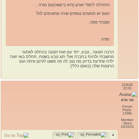
התחילה לימודי אורגן (היא ביקשה)עם מורה ,
האם יש תחומים נוספים שיהיו מתאימים לה?
מצורף מפה ,
תודה
הרבה תנועה , טבע, יחד עם זאת זקוקה בהחלט לאתגר
מחשבתי ולהיות בחברה אולי חוג טבע בשטח, תחלס בואי זאת
ילדה שיודעת בדיוק מה טוב לה וזה פשוט לזרום איתה ועם
הרצונות שלה (באופן כללי)
22/6/25
22:01
מגי אדם
Forum
Posts:
13366
Member
Since:
10/10/10
4