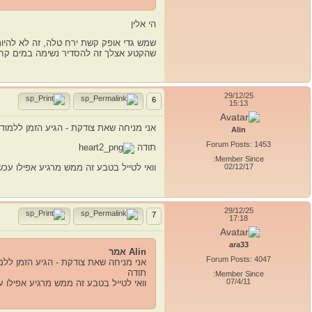
הי אלין
שמש גדי אופק קשת ירח טלה, זה לא להיות
שהקטע אצלך זה להסדיר נשימה במים קחי 
29/12/25
6
15:13
אני מניחה שאת צודקת - הגיע הזמן ללמו
Alin
Forum Posts: 1453
תודה
Member Since:
02/12/17
וואי לטייל בטבע זה ממש מרגיע אפילו עכש
29/12/25
7
17:18
ara33
Alin אמר
Forum Posts: 4047
אני מניחה שאת צודקת - הגיע הזמן לל
תודה
Member Since:
07/4/11
וואי לטייל בטבע זה ממש מרגיע אפילו ע