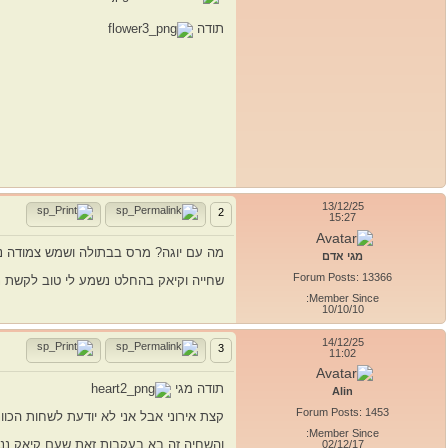
תודה
13/12/25
2
15:27
מה עם יוגה? מרס בבתולה ושמש צמודה נ
מגי אדם
Forum Posts: 13366
שחייה וקיאק בהחלט נשמע לי טוב לקשת נפטון. למה לא שניה
Member Since:
10/10/10
14/12/25
3
11:02
תודה מגי
Alin
Forum Posts: 1453
קצת אירוני אבל אני לא יודעת לשחות הכו
Member Since:
והשחיה זה בא בעקבות זאת שעם קיאק נני
02/12/17