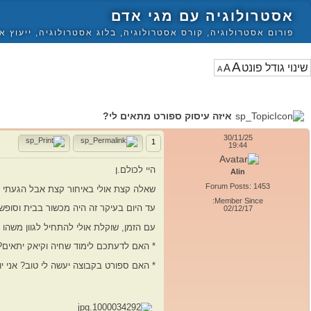
אסטרולוגיה עם מגי אדם
פורום אסטרולוגיה, קורס אסטרולוגיה, בלוג אסטרולוגיה, ייעוץ א
A
A
A
איזה עיסוק ספורט מתאים לי?
30/11/25
1
19:44
היי לכולם.ן
Alin
Forum Posts: 1453
שאלה קצת אולי באיחור קצת אבל הגעתי ל
Member Since:
עד היום בעיקר זה היה מכשור בבית וסופש
02/12/17
עם הזמן, שוקלת אולי להתחיל לגוון משהו 
* האם לדעתכם לימוד שחיה וקיאק יתאים?
* האם ספורט בקבוצה יעשה לי טוב? אני יו