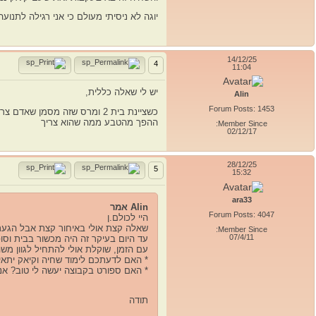
יוגה לא ניסיתי מעולם כי אני רגילה לתנו
14/12/25
4
11:04
יש לי שאלה כללית,
Alin
Forum Posts: 1453
כשציינת בית 2 ומרס שזה מסמ
ההפך מהטבע ממה שהוא צריך
Member Since:
02/12/17
28/12/25
5
15:32
ara33
Alin אמר
Forum Posts: 4047
היי לכולם.ן
שאלה קצת אולי באיחור קצת אבל הגעתי
Member Since:
07/4/11
עד היום בעיקר זה היה מכשור בבית וס
עם הזמן, שוקלת אולי להתחיל לגוון מש
* האם לדעתכם לימוד שחיה וקיאק יתאי
* האם ספורט בקבוצה יעשה לי טוב? אני 
תודה