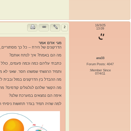
16/3/25
2
13:09
מגי אדם אמר
הדרקונים של הירח -- כל כך מסתוריים,
מה הם באמת? איך לנתח אותם?
ara33
כתבתי עליהם כמה וכמה פעמים, כולל ב
Forum Posts: 4047
Member Since:
ותמיד הרגשתי שמשהו חסר. שאני לא מצ
07/4/11
מה ההבדל בין הדרקונים במזל ובבית לע
מה הקשר שלהם לגלגולים קודמים? מה נ
איפה הם נמצאים במערכת שלנו?
למה שהיה תמיד בגדר תחושות ניסיתי ה