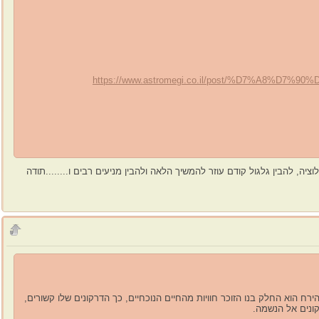
https://www.astromegi.co.il/post/%D7%A8
ה, להבין גלגול קודם עוזר להמשיך הלאה ולהבין מניעים רבים ו........תודה
רח הוא החלק בנו הזוכר חוויות מהחיים הנוכחיים, כך הדרקונים שלו קשורים,
קונים אל הנשמה.