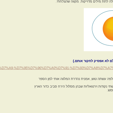
ה לתת מילים מדוייקות. מקווה שהצלחתי.
ולם לא אפסיק לחקור אותם.)
A8%D7%90%D7%A9-%D7%95%D7%96%D7%A0%D7%91-%D7%93%D7%A8%D7%
לפה עשתה טוש, אמנית נהדרת המלווה אותי למן הספר
שתי נקודות וירטואליות שבהן מסלול הירח סביב כדור הארץ
שמש.