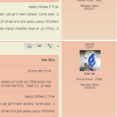
Forum Posts: 1453
Member Since:
יש לי 2 שאלות בנושא:
02/12/17
1. האם מדובר באותם ראש דרקון וזנב המופיעים כבר במפות(הזנב וראש שמשותף לאותו דור)?
הסתכלתי בastro.com והם ציינו שניתן לבחור בDescending Node כדי לראות את שניהם.
2. במידה וכן, זה אומר שלאותה קבוצת אנשים יש משהו משותף בלמידה בגלגול הזה?
16/3/25
4
13:47
Alin אמר
הירח הוא הזיכרון.
מגי אדם
Forum Posts: 13366
והדרקונים שלו? הם מדברים באותם הנ
Member Since:
קשורים, בין השאר, בזיכרונות מחיים
10/10/10
יש לי 2 שאלות בנושא:
1. האם מדובר באותם ראש דרקון וזנב המופיעים כבר במפות(הזנב וראש שמשותף לאותו דור)?
הסתכלתי בastro.com והם ציינו שניתן לבחור בDescending Node כדי לראות את שניהם.