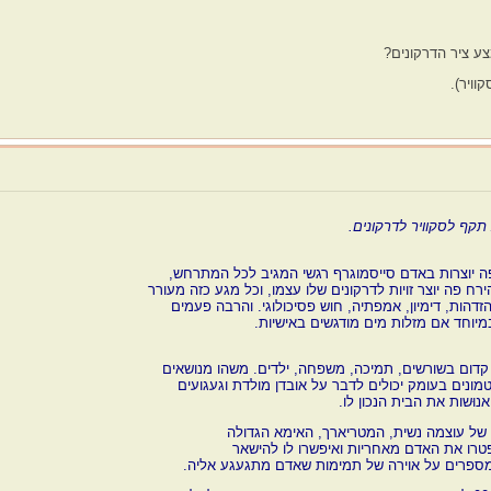
ע ציר הדרקונים?
תקף לסקוויר לדרקונים.
פה יוצרות באדם סייסמוגרף רגשי המגיב לכל המתרחש,
רח פה יוצר זויות לדרקונים שלו עצמו, וכל מגע כזה מעורר
זדהות, דימיון, אמפתיה, חוש פסיכולוגי. והרבה פעמים
מיוחד אם מזלות מים מודגשים באישיות.
י קדום בשורשים, תמיכה, משפחה, ילדים. משהו מנושאים
טמונים בעומק יכולים לדבר על אובדן מולדת וגעגועים
וּשות את הבית הנכון לו.
של עוצמה נשית, המטריארך, האימא הגדולה
פטרו את האדם מאחריות ואיפשרו לו להישאר
ספרים על אוירה של תמימות שאדם מתגעגע אליה.