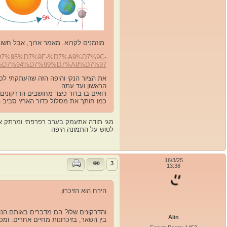
מוזמנים לקרוא. מאמר ארוך, אבל חשוב
7%D7%95%D7%9F-%D7%A9%D7%9C-
%D7%94%D7%99%D7%A8%D7%97
את הציור הנקי והיפה הזה שהעתקתי לכ
הראשון ועד עתה.
רואים בו ברור כיצד מחושבים הדרקונים
כמו חותך את מסלול כדור הארץ סבי
מגי תודה אתעמק בערב רפרפתי ומרתק אין כ
לטוש על התמונה היפה
16/3/25
3
13:38
הירח הוא הזיכרון.
והדרקונים שלו? הם מדברים באותם הנושא
Alin
בין השאר, בזיכרונות מחיים אחרים. ומ