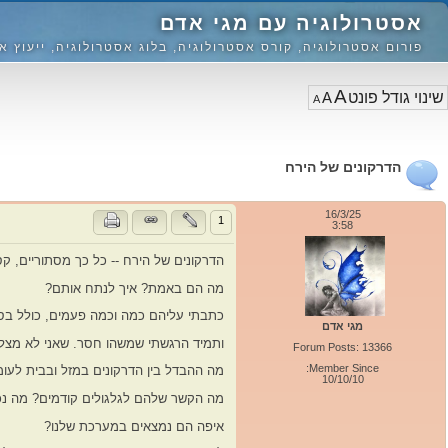
אסטרולוגיה עם מגי אדם
פורום אסטרולוגיה, קורס אסטרולוגיה, בלוג אסטרולוגיה, ייעוץ א
A
A
A
הדרקונים של הירח
16/3/25
1
3:58
הדרקונים של הירח -- כל כך מסתוריים, ק
מה הם באמת? איך לנתח אותם?
כתבתי עליהם כמה וכמה פעמים, כולל בספ
מגי אדם
ותמיד הרגשתי שמשהו חסר. שאני לא מצלי
Forum Posts: 13366
Member Since:
מה ההבדל בין הדרקונים במזל ובבית לעומת
10/10/10
מה הקשר שלהם לגלגולים קודמים? מה נכו
איפה הם נמצאים במערכת שלנו?