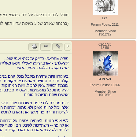
תוכלי לכתוב בבקשה על ירח שנמצא באמצ
Lee
(בהנחה שאורב של 3 מעלות עדיין תקף לסקוויר).
Forum Posts: 2111
Member Since:
13/12/12
02/11/25
8
18:58
תודה שקראת! בדיוק עדכנתי אותו שוב...
לשאלתך - אורב שלוש ואפילו חמש מעלות 
הנה הקטע הרלוונטי מתוך הספר:
בעיקרון זויות שהירח מקבל מכל גורם במ
מגי אדם
קולט תדרים סמויים מאנשים או מקומות. הי
Forum Posts: 13366
עוצמה רגשית שאין להכיל. זויות המחזקות ה
יהיה מתוסכל מהאטימות והגסות סביבו, וב
Member Since:
אנשים שהם מדיומים טובים.
10/10/10
זויות מהירח לדרקונים מעוררות צורך נפש
אלה יכול להיות מציק ולא פתור. זכרונות ה
לשייכות והירח פה מושך את האדם לחפש אנ
לפי אופי הזויות, לעיתים יספרו על זכרונות
או להיפך -- השתייכות לשבט חם ועוטף ש
ילדותי ולא עצמאי גם בהתבגרו.
קשרים המ