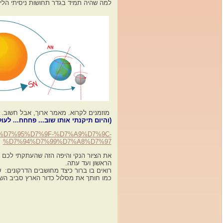
למה שהיה תמיד בגדר תחושות ניסיתי הליל
מוזמנים לקרוא. מאמר ארוך, אבל חשוב.
(והיום תיקנתי אותו שוב... פחחח... לע
A7%D7%95%D7%9F-%D7%A9%D7%9C-
%D7%94%D7%99%D7%A8%D7%97
את הציור הנקי והיפה הזה שהעתקתי לכם 
הראשון ועד עתה.
רואים בו ברור כיצד מחושבים הדרקונים: 
כמו חותך את מסלול כדור הארץ סביב ה