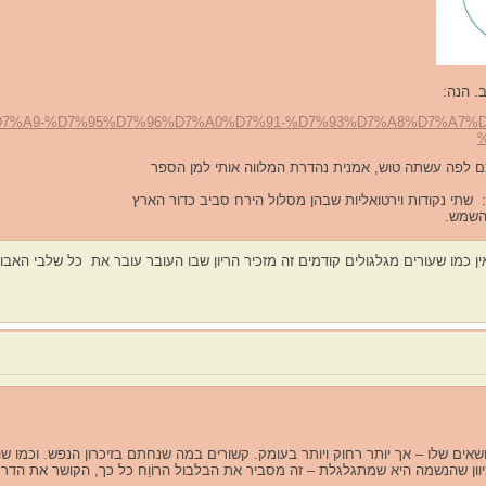
. הנה:
%D7%90%D7%A9-%D7%95%D7%96%D7%A0%D7%91-%D7%93%D7%A8%D7%A
ם לפה עשתה טוש, אמנית נהדרת המלווה אותי למן הספר
: שתי נקודות וירטואליות שבהן מסלול הירח סביב כדור הארץ
ב השמש.
מו שעורים מגלגולים קודמים זה מזכיר הריון שבו העובר עובר את כל שלבי האבולוצי
ים שלו – אך יותר רחוק ויותר בעומק. קשורים במה שנחתם בזיכרון הנפש. וכמו שהי
כיוון שהנשמה היא שמתגלגלת – זה מסביר את הבלבול הרוֹוֵח כל כך, הקושר את הדר