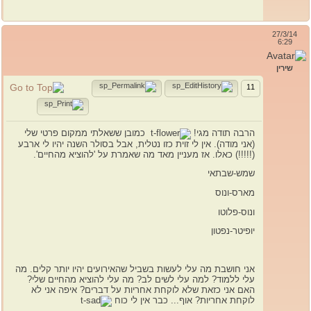
27/3/14
6:29
שירין
11
הרבה תודה מגי!
כמובן ששאלתי ממקום פרטי שלי
(אני מודה). אין לי זוית כזו נטלית, אבל בסולר השנה יהיו לי ארבע
(!!!!!) כאלו. אז מעניין מאד מה שאמרת על 'להוציא מהחיים'.
שמש-שבתאי
מארס-ונוס
ונוס-פלוטו
יופיטר-נפטון
אני חושבת מה עלי לעשות בשביל שהאירועים יהיו יותר קלים. מה
עלי ללמוד? למה עלי לשים לב? מה עלי להוציא מהחיים שלי?
האם אני כזאת שלא לוקחת אחריות על דברים? איפה אני לא
לוקחת אחריות? אוף... כבר אין לי כוח