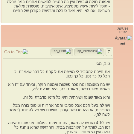
ואמונה חזקה וטבעית ואין בה הנטייה להאשים אחרים במר גורלה
- תוכל להיות אישה מקסימה, אינטואיטיבית, מוכשרת ומלאת
השראה. אם לא, היא מאד סובלת ומרגישה כקורבן של החיים.
26/3/14
13:32
ani
7
טוב, מגי
את חייבת להסביר לי מאיפה את לוקחת כל דבר שאמרת. כי
הכל כל כך נכון. כל כך נכון.
יש בה מעצמה ומחינוכה פשטות ואמונה חזקה, וביחד עם זה היא
באמת מאד רגישה, מאוד טובה, והיא מודעת לזה,
והיא מאוד שנונה ויצירתית והיא כל הזמן מדברת על זה,
ויש לה בעל חכם אבל פסיבי וחסר אחריות וטיפוס בורח מכל
מחוייבות, אז היא מרגישה קורבן וחושבת שמגיע לה יותר (באמת
קשה לה).
ציר 4-10 מודגש לה מאוד, עם חתימות כפולות. אני עובדת איתה
זמן רב, לוותר על הקורבנות בבית, וההרגשה שהיא נותנת כל
כולה ואין מי שיחזיר, שיעריך,