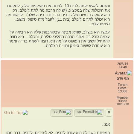
ומנסה להגיע איתה לבית 10, לפתח את השאיפות שלה, למקסם
את היכולות שלה במקצוע, (יש לה הרבה מה לתת לעולם, רק
היא עסוקה בבעיות שלה בבית ההורים ובביתה שלה). לראות מה
היא יכולה לתרום לעולם (בית 11) ולקבל מזה סיפוק, משוב,
מימוש עצמי.
עכשיו היא בשלב, שהיא מבינה שבקורבנות שלה היא הביאה על
עצמה סבל רב. אחרי הרבה תהליכי סליחה, והכלה... היא רוצה
להתחיל לשים את הפוקוס על מה היא רוצה לעשות בחייה וממה
היא עומדת לשאוב סיפוק וחוויית הצלחה.
26/3/14
14:48
מגי אדם
Forum
Posts:
13366
Member
Since:
10/10/10
8
אנני,
המפתח בשבילה הוא עזרה לרבים. לא ליחידים, לרבים. דרך מתן