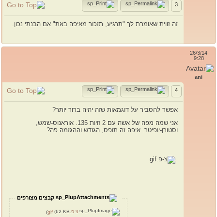
3
זה זווית שאומרת לך "תרגיע, תזכור מאיפה באת" אם הבנתי נכון.
26/3/14
9:28
ani
4
אפשר להסביר על דוגמאות שזה יהיה ברור יותר?
אני שמה מפה של אשה עם 2 זויות 135. אוראנוס-שמש,
וסטורן-יופיטר. איפה זה תופס, הגודש וההגזמה פה?
קבצים מצורפים
צ-פ.gif
(62 KB)