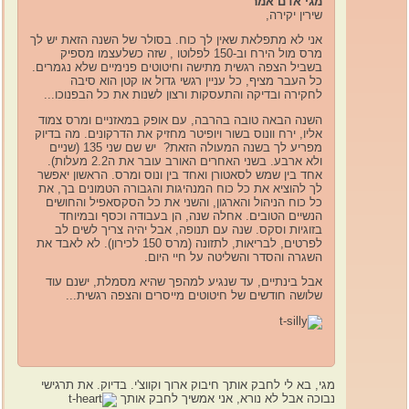
מגי אדם אמר
שירין יקירה,
אני לא מתפלאת שאין לך כוח. בסולר של השנה הזאת יש לך
מרס מול הירח וב-150 לפלוטו , שזה כשלעצמו מספיק
בשביל הצפה רגשית מתישה וחיטוטים פנימיים שלא נגמרים.
כל העבר מציף, כל עניין רגשי גדול או קטן הוא סיבה
לחקירה ובדיקה והתעסקות ורצון לשנות את כל הבפנוכו...
השנה הבאה טובה בהרבה, עם אופק במאזניים ומרס צמוד
אליו, ירח וונוס בשור ויופיטר מחזיק את הדרקונים. מה בדיוק
מפריע לך בשנה המעולה הזאת? יש שם שני 135 (שניים
ולא ארבע. בשני האחרים האורב עובר את ה2.2 מעלות).
אחד בין שמש לסאטורן ואחד בין ונוס ומרס. הראשון יאפשר
לך להוציא את כל כוח המנהיגות והגבורה הטמונים בך, את
כל כוח הניהול והארגון, והשני את כל הסקסאפיל והחושים
הנשיים הטובים. אחלה שנה, הן בעבודה וכסף ובמיוחד
בזוגיות וסקס. שנה עם תנופה, אבל יהיה צריך לשים לב
לפרטים, לבריאות, לתזונה (מרס 150 לכירון). לא לאבד את
השגרה והסדר והשליטה על חיי היום.
אבל בינתיים, עד שנגיע למהפך שהיא מסמלת, ישנם עוד
שלושה חודשים של חיטוטים מייסרים והצפה רגשית...
מגי, בא לי לחבק אותך חיבוק ארוך וקווצ'י. בדיוק. את תרגישי
נבוכה אבל לא נורא, אני אמשיך לחבק אותך