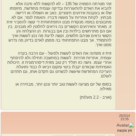
זוהי מטרתה הסמויה של 135 – לא להקשות ללא סיבה אלא
להביא את האדם להתעוררות ובדיקה עצמית מחודשת, מיוזמתו
שלו או בעקבות אירועים חיצוניים, כאב או השפלה או דרישה
מבחוץ. לקחת אחריות על מעשיו ודבריו. והאמת לומר, אם לא
מתבוננים במפה מנקודת מבט התפתחותית די קשה להסביר זוית
זו, מאחר והאירועים הקשורים בה ניראים לחלוטין לא מובנים, בין
אם הם מתרחשים בילדות ובין אם בבגרות. הן ההצלחה והן
הקושי נראים שניהם תלושים, וקשה לדעת מה נכון לעשות ואיך
להתמודד. אך מבט התפתחותי בה מסמן לאדם בדיוק מה נדרש
ממנו ואיך.
זוית זו מזמינה את האדם לעשות ולפעול - עם הרבה בקרה
עצמית, אחריות וזהירות. לעשות במחשבה תחילה ולא להיסחף
אחרי עצמו. גישה כזו תוליד רק טוב מזוית דיסהרמונית זו. היכולות
האמיתיות שבאדם יקבלו ביטוי ומקום ויביאו לו כבוד ותועלת.
העריכה המחודשת שיעשה לכשרונו גם תקדם אותו, גם תתרום
לעולם.
בסופו של יום מציעה לעשות טוב יותר ונכון יותר, מבחירה או
מאילוץ.
(אורב - 2.2 מעלות)
25/3/14
23:35
חץ מקשת