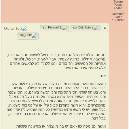
Forum
Posts:
13366
Member
Since:
10/10/10
6
.
חגיתה, זו לא זוית של התבוננות, זו זוית של לעשות מתוך אחריות,
מחשבה תחילה, בחינה עצמית. אבל לעשות, לפעול, ולקחת
אחריות על המעשים והדיבורים. וגם ללמוד לא להאשים אחרים
אלא לחפש איפה אני טעיתי.
אנני,
האישה הזו כולה הגזמה והפרזה בערך של עצמה, ביכולות שלה,
ביופי שלה, בטוב הלב שלה, בכוחות המיסטיים שלה... אפשר
והיא בטוחה שהיא הכי מקסימה והכי רגישה בעולם, או הכי שנונה
והכי יצירתית. ואפשר מאד שהיא משכה אל חייה בעל חכם אבל
קשה כלפיה וכל הזמן מבקר אותה ומנסה להוציא לה את הרוח
מהמפרשים, והיא חשה כקורבן קבוע שלו או של נסיבות נישואיה.
בכל אופן, יש לי חשש שהיא מרגישה כל הזמן שמגיע לה יותר טוב
ממה שיש לה, בעיקר מההורים שלה, אבל גם בחברה, בעבודה,
בכל דבר.
אישה עם מפה כזו - אם יש בה מעצמה או מחינוכה פשטות