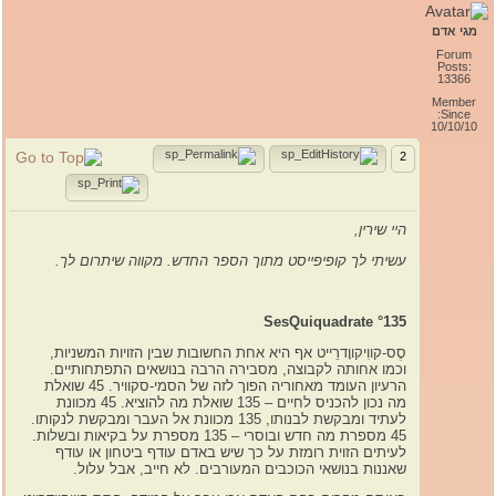
מגי אדם
Forum
Posts:
13366
Member
Since:
10/10/10
2
היי שירין,
עשיתי לך קופיפייסט מתוך הספר החדש. מקווה שיתרום לך.
SesQuiquadrate
°135
סֶס-קווִיקווָדרֵייט אף היא אחת החשובות שבין הזויות המשניות,
וכמו אחותה לקבוצה, מסבירה הרבה בנושאים התפתחותיים.
הרעיון העומד מאחוריה הפוך לזה של הסמי-סקוויר. 45 שואלת
מה נכון להכניס לחיים – 135 שואלת מה להוציא. 45 מכוונת
לעתיד ומבקשת לבנותו, 135 מכוונת אל העבר ומבקשת לנקותו.
45 מספרת מה חדש ובוסרי – 135 מספרת על בקיאות ובשלות.
לעיתים הזוית רומזת על כך שיש באדם עודף ביטחון או עודף
שאננות בנושאי הכוכבים המעורבים. לא חייב, אבל עלול.