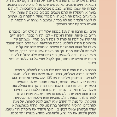
באותם מקרים בהם האדם אכן עבר על המידה, הסֶס-קוויקווָדרייט
תביא אירועים ומצבים לא נעימים שיגרמו לו להטיל ספק בעצמו,
לבדוק את עצמו מחדש. מצבים מבלבלים, הסתבכויות, לעיתים
בושה או השפלה או סתם מצבים מביכים בעוצמות שונות. אלה
מערערים באדם את הביטחון המופרז שאולי התפתח בו, גורמים
לו לעצור ולבדוק מה לא בסדר, ובעצם העצירה יש התפתחות
ועשייה מדוייקת יותר בהמשך.
אדם עם הרבה זויות 135 במפה עלול לחוות טלטולים ומעברים
חדים בין פזיזות, יוהרה והגזמה – לבין תהייה נבוכה, ריפיון ידיים
ותחושה של 'למה זה קורה לי' ו'מה רוצים מחיי'. עוצמתם של
האירועים תלויה לחלוטין ברמת המודעות. אצל אדם קשוב העובד
מאליו על ענווה והתבוננות עצמית, אירועים אלה יהיו קלים
לשׂאתם ולצמוח מהם. אך אם האדם שאנן ונרדם בדרך, או אולי
מלא בעצמו ונוטה להאשים, הרי שאירועים אלה עלולים להיות
מכבידים ומצערים ביותר, ואף לקבל אופי של התעללות או ביזוי
ציבורי.
הרבה פעמים אנשים עם זויות אלו מגיעים למעלה, מגיעים
לעמדה בכירה והצלחה, פשוט משום שהם ראויים להן. חשוב
להדגיש – הביטחון של אדם עם 135 הוא אמיתי ומבוסס. הוא
באמת יודע, באמת מוכשר, באמת מנוסה ושולט בנושאים
הקשורים באותם כוכבים השותפים בזוית. אך כמו סופלה טוב
שעלה על גדותיו, כך גם פה. ייתכן ובזמן כלשהו בעברו איבד
מידה והוא זקוק עתה למישהו או משהו שיבואו ויחזירו אותו
להשתדלות ותשומת הלב שהביאו אותו מלכתחילה לבקיאות
והיכולת. על מנת להתקדם עליו לשוב לרגע לאחור. על מנת
להתקדם ולהוסיף להשתפר בתחומו, עליו לרדת משחצנות או
עודף הביטחון שאולי דבקו בו, ולזכך ולחדד את היכולת והידע שבו.
לפרק ולבחון את מה שיש, ולהתגבש מחדש בצורה יותר נכונה.