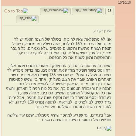
10/10/10
13
שירין יקירה,
אני לא מתפלאת שאין לך כוח. בסולר של השנה הזאת יש לך
מרס מול הירח וב-150 לפלוטו , שזה כשלעצמו מספיק בשביל
הצפה רגשית מתישה וחיטוטים פנימיים שלא נגמרים. כל העבר
מציף, כל עניין רגשי גדול או קטן הוא סיבה לחקירה ובדיקה
והתעסקות ורצון לשנות את כל הבפנוכו...
השנה הבאה טובה בהרבה, עם אופק במאזניים ומרס צמוד אליו,
ירח וונוס בשור ויופיטר מחזיק את הדרקונים. מה בדיוק מפריע לך
בשנה המעולה הזאת? יש שם שני 135 (שניים ולא ארבע. בשני
האחרים האורב עובר את ה2.2 מעלות). אחד בין שמש לסאטורן
ואחד בין ונוס ומרס. הראשון יאפשר לך להוציא את כל כוח
המנהיגות והגבורה הטמונים בך, את כל כוח הניהול והארגון, והשני
את כל הסקסאפיל והחושים הנשיים הטובים. אחלה שנה, הן
בעבודה וכסף ובמיוחד בזוגיות וסקס. שנה עם תנופה, אבל יהיה
צריך לשים לב לפרטים, לבריאות, לתזונה (מרס 150 לכירון). לא
לאבד את השגרה והסדר והשליטה על חיי היום.
אבל בינתיים, עד שנגיע למהפך שהיא מסמלת, ישנם עוד שלושה
חודשים של חיטוטים מייסרים והצפה רגשית...