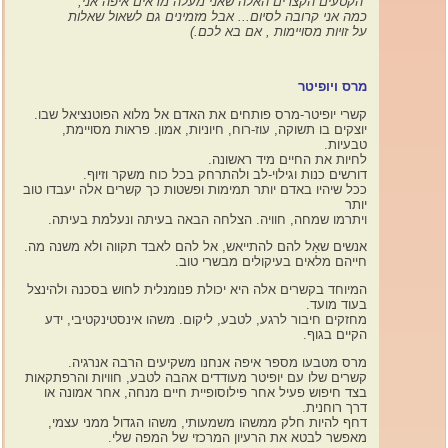
הקטעים הקצרים האלה שאני מעלה מראים איפה אני,
כמה אני קרובה לסיום...
אבל מזמינים גם לשאול שאלות
על זויות מסויימות , אם בא לכם.)
מרס ויופיטר
קשרי יופיטר-מרס פותחים את האדם אל מלוא הפוטנציאל שבו.
יוצקים בו תשוקה, עוז-רוח, חיוניות, אמון. פראות מסויימת,
טבעיות.
לחיות את החיים מיד ראשונה.
דורשים כנות וגילוי-לב ולהתרחק בכל כוח משקר וזיוף.
ככל שיהיו באדם יותר תמימות ופשטות כך קשרים אלה יעבדו טוב
יותר
ויתרמו שמחה, חוויה. הצלחה הבאה בעיתה ונעלמת בעיתה.
אנשים שאַל להם להתייאש, אל להם לאבד תקווה ולא משנה מה.
חייהם מלאים בעיקולים מבשרי טוב.
המיוחד בקשרים אלה היא יכולת פנומנלית לחוש בסכנה ולהינצל
בעוד מועד.
מחזקים חיבור לרגע, לטבע, ליקום. משהו אינסטינקטיבי, ידע
הקיים בגוף.
מרס מטבעו מספר איפה אנחנו משקיעים הרבה אנרגיה.
קשרים שלו עם יופיטר מעודדים אהבה לטבע, חוויות והרפתקאות
בצד חיפוש פעיל אחר פילוסופיית חיים מנחה, אחר אמונה או
דרך רוחנית.
דחף להיות חלק ממשהו משמעותי, משהו הגדול ממני עצמי,
מאפשר לבטא את הרעיון המרכזי של המפה שלי.