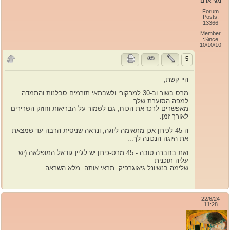
מגי אדם
Forum
Posts:
13366
Member
Since:
10/10/10
5
היי קשת,
מרס בשור וב-30 למרקורי ולשבתאי תורמים סבלנות והתמדה
למפה הסוערת שלך.
מאפשרים לרכז את הכוח, גם לשמור על הבריאות וחוזק השרירים
לאורך זמן.
ה-45 לכירון אכן מתאימה ליוגה, ונראה שניסית הרבה עד שמצאת
את היוגה הנכונה לך...
ואת בחברה טובה - 45 מרס-כירון יש לג'יין גודאל המופלאה (יש
עליה תוכנית
שלימה בנשיונל גיאוגרפיק. תראי אותה. מלא השראה.
22/6/24
11:28