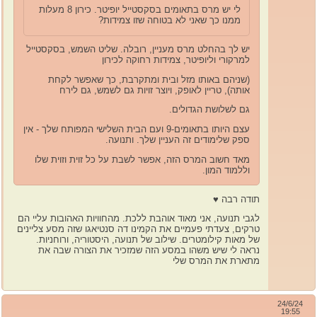
לי יש מרס בתאומים בסקסטייל יופיטר. כירון 8 מעלות
ממנו כך שאני לא בטוחה שזו צמידות?
יש לך בהחלט מרס מעניין, רובלה. שליט השמש, בסקסטייל
למרקורי וליופיטר, צמידות רחוקה לכירון
(שניהם באותו מזל ובית ומתקרבת, כך שאפשר לקחת
אותה), טריין לאופק, ויוצר זויות גם לשמש, גם לירח
גם לשלושת הגדולים.
עצם היותו בתאומים-9 ועם הבית השלישי המפותח שלך - אין
ספק שלימודים זה העניין שלך. ותנועה.
מאד חשוב המרס הזה, אפשר לשבת על כל זוית וזוית שלו
וללמוד המון.
תודה רבה ♥️
לגבי תנועה, אני מאוד אוהבת ללכת. מהחוויות האהובות עליי הם
טרקים, צעדתי פעמיים את הקמינו דה סנטיאגו שזה מסע צליינים
של מאות קילומטרים. שילוב של תנועה, היסטוריה, ורוחניות.
נראה לי שיש משהו במסע הזה שמזכיר את הצורה שבה את
מתארת את המרס שלי
24/6/24
19:55