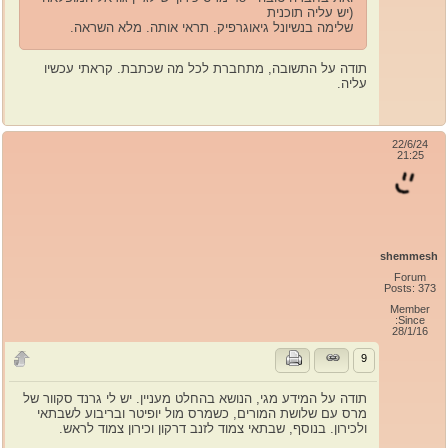
(יש עליה תוכנית
שלימה בנשיונל גיאוגרפיק. תראי אותה. מלא השראה.
תודה על התשובה, מתחברת לכל מה שכתבת. קראתי עכשיו
עליה.
22/6/24
21:25
shemmesh
Forum
Posts: 373
Member
Since:
28/1/16
9
תודה על המידע מגי, הנושא בהחלט מעניין. יש לי גרנד סקוור של
מרס עם שלושת המורים, כשמרס מול יופיטר ובריבוע לשבתאי
ולכירון. בנוסף, שבתאי צמוד לזנב דרקון וכירון צמוד לראש.