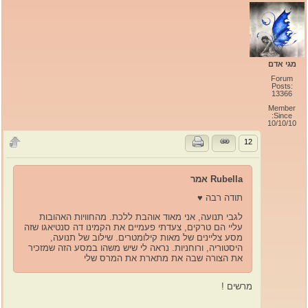
מגי אדם
Forum
Posts:
13366
Member
Since:
10/10/10
12
Rubella אמר
תודה רבה ♥️
לגבי תנועה, אני מאוד אוהבת ללכת. מהחוויות האהובות
עליי הם טרקים, צעדתי פעמיים את הקמינו דה סנטיאגו שזה
מסע צליינים של מאות קילומטרים. שילוב של תנועה,
היסטוריה, ורוחניות. נראה לי שיש משהו במסע הזה שמזכיר
את הצורה שבה את מתארת את המרס שלי
מרשים !