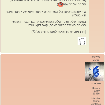
(אני עוברת על כל השרשורים שהחמצתי בחודשים האחרונים,
סליחה על ההצפה
)
איך יתבטא הטעם של קשר מארס יופיטר באופי של יופיטר כאשר
הוא בטלה?
במקרה שלי, יופיטר שליט השמש וכנראה גם המפה, השמש
בעצמה סוג של יופיטר מארס, קשת דקאן טלה.
(וחוץ מזה יש בין יופיטר למארס זווית של 72).
19/7/24
21:01
מגי אדם
Forum
Posts:
13366
Member
Since:
10/10/10