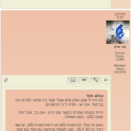
12/7/24
9:10
מגי אדם
Forum
Posts:
13366
Member
Since:
10/10/10
14
alina אמר
לא היה לי שום ספק שיש אצלי קשר בין יופיטר למרס חח
(בדקתי. אכן יש - תודה ל ה' הרמונית)
הייתי בטוחה שמרס בקשר עם כירון - אכן כך, אבל זוית
קטנה (42) - וכאן השאלה..
האם זה הולך להרמונית (40) או דיסהרמונית (45)..יש שוני
רציני בין 40 ל-45.. ואני תאמת מרגישה גם זאת וגם זאת...