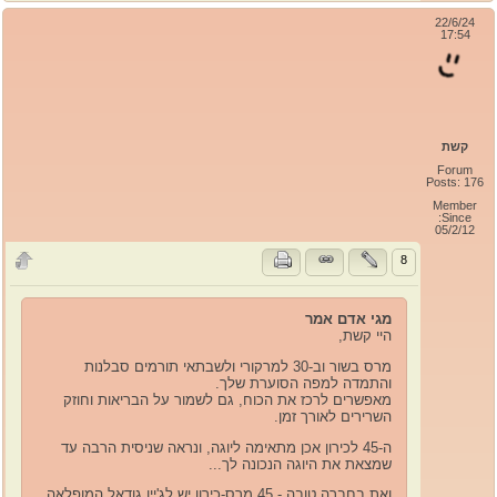
22/6/24
17:54
קשת
Forum
Posts: 176
Member
Since:
05/2/12
8
מגי אדם אמר
היי קשת,
מרס בשור וב-30 למרקורי ולשבתאי תורמים סבלנות
והתמדה למפה הסוערת שלך.
מאפשרים לרכז את הכוח, גם לשמור על הבריאות וחוזק
השרירים לאורך זמן.
ה-45 לכירון אכן מתאימה ליוגה, ונראה שניסית הרבה עד
שמצאת את היוגה הנכונה לך...
ואת בחברה טובה - 45 מרס-כירון יש לג'יין גודאל המופלאה