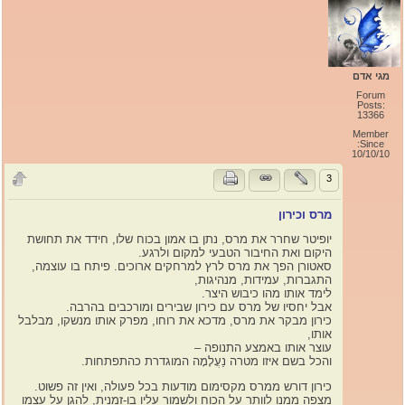
מגי אדם
Forum
Posts:
13366
Member
Since:
10/10/10
3
מרס וכירון
יופיטר שחרר את מרס, נתן בו אמון בכוח שלו, חידד את תחושת
היקום ואת החיבור הטבעי למקום ולרגע.
סאטורן הפך את מרס לרץ למרחקים ארוכים. פיתח בו עוצמה,
התגברות, עמידות, מנהיגות,
לימד אותו מהו כיבוש היצר.
אבל יחסיו של מרס עם כירון שבירים ומורכבים בהרבה.
כירון מבקר את מרס, מדכא את רוחו, מפרק אותו מנשקו, מבלבל
אותו,
עוצר אותו באמצע התנופה –
והכל בשם איזו מטרה נַעֲלָמָה המוגדרת כהתפתחות.
כירון דורש ממרס מקסימום מודעות בכל פעולה, ואין זה פשוט.
מצפה ממנו לוותר על הכוח ולשמור עליו בו-זמנית, להגן על עצמו