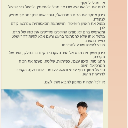
אך מבלי לתקוף,
לתת את כל האנרגיה שבו אך מבלי להתאמץ. לפעול בלי לפעול.
כירון ממקד את הכוח המרסיאלי, הופך אותו קטן יותר אך מדוייק
לנקודה.
מנצל את האמון היופיטרי והמשמעת הסאטורנית שנרכשו קודם
לכן
ומשתמש בהם לאימונים ההולכים ומדייקים את כוחו של מרס.
מלמד אותו שלא להסתער ברעש ורעם אלא להיות דרוך ושקט
כצייד במארב,
מודע לעצמו ומודע לסביבתו.
כירון מושך את מרס אל הצד העקרבי הקיים בו בחלקו, הצד של
הקרבה,
התגייסות, סיכון עצמי, כפייתיות, שליטה. משנה את הכוח
המרסיאלי היוזם,
הפועל מתוך דחף עצמי ודאגה לעצמו – לכוח נענֶה הקשוב
לדרישות הרגע.
או לכל הפחות מתכוון להביא אותו לשם.