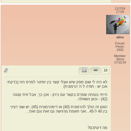
11/7/24
17:04
alina
Forum
Posts:
1920
Member
Since:
17/11/10
13
לא היה לי שום ספק שיש אצלי קשר בין יופיטר למרס חח (בדקתי.
אכן יש - תודה ל ה' הרמונית)
הייתי בטוחה שמרס בקשר עם כירון - אכן כך, אבל זוית קטנה
(42) - וכאן השאלה..
האם זה הולך להרמונית (40) או דיסהרמונית (45)..יש שוני רציני
בין 40 ל-45.. ואני תאמת מרגישה גם זאת וגם זאת...
מה דעתכם?