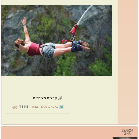
קבצים מצורפים
באנגי-בתאילנד-בחורה.jpg
(48 KB)
22/6/24
3:43