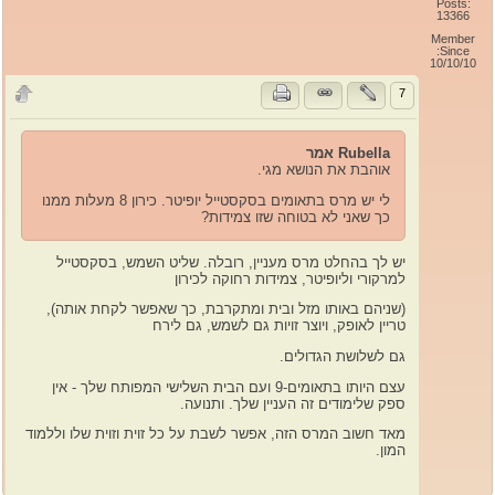
Posts:
13366
Member
Since:
10/10/10
7
Rubella אמר
אוהבת את הנושא מגי.
לי יש מרס בתאומים בסקסטייל יופיטר. כירון 8 מעלות ממנו
כך שאני לא בטוחה שזו צמידות?
יש לך בהחלט מרס מעניין, רובלה. שליט השמש, בסקסטייל
למרקורי וליופיטר, צמידות רחוקה לכירון
(שניהם באותו מזל ובית ומתקרבת, כך שאפשר לקחת אותה),
טריין לאופק, ויוצר זויות גם לשמש, גם לירח
גם לשלושת הגדולים.
עצם היותו בתאומים-9 ועם הבית השלישי המפותח שלך - אין
ספק שלימודים זה העניין שלך. ותנועה.
מאד חשוב המרס הזה, אפשר לשבת על כל זוית וזוית שלו וללמוד
המון.