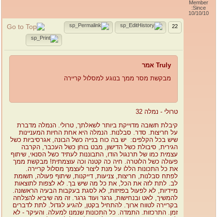
Member
Since:
10/10/10
22
Truly אמר
מבקשת מסר ממך בנוגע למסלול קריירה
טרולי - נמלה 32
קיבלת תשובה מדוייקת ביותר לשאלתך, טרולי. הנמלה מדברת
על חריצות. סדר. סבלנות. הנמלה היא אחת החיות המעניינות
שיש בכל הקלפים: יש בה כוח בנייה כשל הבונה, אגרסיביות כשל
הגירית, סיבולת כשל הדישון, מבט בוחן כשל העכבר, הקרבה
עצמית כמו של תרנגול הודו, התבוננות לעתיד כשל הסנאי, שיתוף
פעולה כשל הלוטרה. חיה כה קטנה וכה עוצמתית! מבקשת ממך
את כל התכונות הללו על מנת ליצור לעצמך מסלול קריירה.
לפתח סבלנות, חריצות, צניעות, דייקנות, שיתוף פעולה, תשומת
לב. לתת לזה את הכל, את כל מה שיש בך. לא לצפות לתוצאות
מיידיות, לא לפעול בפזיזות, לא לסגת בעקבות הבעיה הראשונה.
להמשיך, לאט ובנחישות, גרגר ועוד גרגר. זה מה שיביא להצלחה
בקריירה לטווח ארוך. להתחיל בקטן, להגיע לגדול. לתת לדברים
זמן. התרכזות. התמדה. כל התכונות שנמנו למעלה. והעיקר - לא