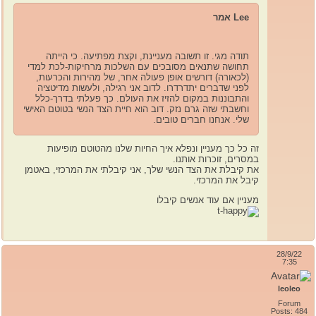
Lee אמר
תודה מגי. זו תשובה מעניינת, וקצת מפתיעה. כי הייתה
תחושה שתנאים מסובכים עם השלכות מרחיקות-לכת למדי
(לכאורה) דורשים אופן פעולה אחר, של מהירות והכרעות,
לפני שדברים יתדרדרו. לדוב אני רגילה, ולעשות מדיטציה
והתבוננות במקום להזיז את העולם. כך פעלתי בדרך-כלל
וחשבתי שזה גרם נזק. דוב הוא חיית הצד הנשי בטוטם האישי
שלי. אנחנו חברים טובים.
זה כל כך מעניין ונפלא איך החיות שלנו מהטוטם מופיעות
במסרים, זוכרות אותנו.
את קיבלת את הצד הנשי שלך, אני קיבלתי את המרכזי, באטמן
קיבל את המרכזי.
מעניין אם עוד אנשים קיבלו
28/9/22
7:35
leoleo
Forum
Posts: 484