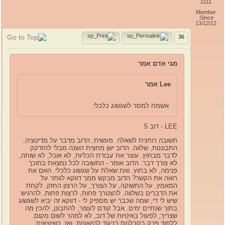
2111
Member
Since:
13/12/12
36
מגי אדם אמר
Lee אמר
אשמח למסר לשגשוג כלכלי.
LEE - דוב 5
תשובה רוחנית לשאלה מעשית. הדוב מדבר על מדיטציה,
התבוננות, שלווה. הדוב ישן מחצית השנה מבלי להזדקק
לדבר מבחוץ. עוצר את עבודת הכליות, לא אוכל, לא שותה,
לא צורך דבר. הדוב אומר - התשובה לכל נמצאת בתוכך
פנימה, לא בחוץ. ואת שאלת על שגשוג כלכלי. האם את
רואה את הקשר? הדוב מבקש ממך דווקא לוותר על
המאמץ, על התשוקה, על הצורך, על הרצון החזק. לקחת
את הדברים בשלווה. להצטרך פחות, לרצות פחות. להרגיש
שיש לי די, שמה שכבר יש מספיק לי - דווקא זה יביא לשגשוג
בתוך שנתיים ימים. אבל קודם לעצור, להתבונן, להכין מה
שצריך, לפעול באיטיות של דוב, לא למהר לשום מקום.
ללמוד פרק בסבלנות בניגוד להישגיות. ואז, כשיוצאים