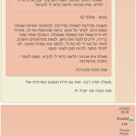
אשמח למסר אנרגטי לשנה הקרובה. עם מה כדאי לי
לסיים, ואיזו אנרגיה חדשה כדאי לי להביא?
בטמן - עטלף 42
תשובה מדוייקת לשאלה מדוייקת. להתהפך מאיפה שאתה
נמצא היום. לוותר על האגו. נראה שהרגשת את זה, אחרת
לא היית שואל את השאלה ששאלת. העטלף אומר שאין
ברירה, חייבים לזנוח את הישן, לצאת מהדפוסים הישנים,
לוותר על נוח לי לא נוח לי. להפוך את נקודת המבט. לא
לפחד מסוף. להיות מוכן לשינוי קיצוני.
שאלת איזו אנרגיה חדשה כדאי לי להביא. פשוט לגמרי -
הפוכה מהקודמת.
שנה טובה ומבורכת.
מעולה תודה רבה. זאת גם חיית הטוטם המרכזית שלי
שנה טובה מגי יקרה 🌱
27/9/22
19:48
Lee
Forum
Posts: