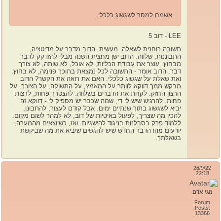
אשמח למסר לשגשוג כלכלי.
LEE - דוב 5
תשובה רוחנית לשאלה מעשית. הדוב מדבר על מדיטציה,
התבוננות, שלווה. הדוב ישן מחצית השנה מבלי להזדקק לדבר
מבחוץ. עוצר את עבודת הכליות, לא אוכל, לא שותה, לא צורך
דבר. הדוב אומר - התשובה לכל נמצאת בתוכך פנימה, לא בחוץ.
ואת שאלת על שגשוג כלכלי. האם את רואה את הקשר? הדוב
מבקש ממך דווקא לוותר על המאמץ, על התשוקה, על הצורך, על
הרצון החזק. לקחת את הדברים בשלווה. להצטרך פחות, לרצות
פחות. להרגיש שיש לי די, שמה שכבר יש מספיק לי - דווקא זה
יביא לשגשוג בתוך שנתיים ימים. אבל קודם לעצור, להתבונן,
להכין מה שצריך, לפעול באיטיות של דוב, לא למהר לשום מקום.
ללמוד פרק בסבלנות בניגוד להישגיות. ואז, כשיוצאים מהמערה,
יודעים מהו הדבר החדש שיש להגשים שיביא את מה שביקשת
בשאלתך.
26/9/22
22:18
מגי אדם
Forum
Posts:
13366