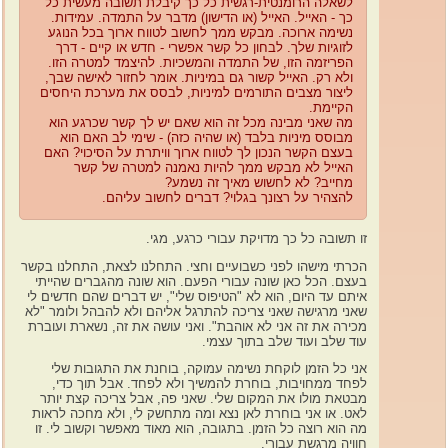
לשאלה הרומנטית-רגשית כל כך קיבלת תשובה מעשית כל
כך - האייל. האייל (או הדישון) מדבר על התמדה. עמידות.
נשימה ארוכה. מבקש ממך לחשוב לטווח ארוך בכל הנוגע
לזוגיות שלך. לבחון כל קשר אפשרי - חדש או קיים - דרך
הפריזמה הזו, של התמדה והמשכיות. להיצמד למטרה הזו.
ולא רק. האייל קשור גם במיניות. אומר לחזור לאישה שבך,
ליצור מצבים התורמים למיניות, לבסס את מערכת היחסים
הקיימת.
מה שאני מבינה מכל זה הוא שאם יש לך קשר שכרגע הוא
מבוסס מיניות בלבד (או שהיה כזה) - שימי לב האם הוא
בעצם הקשר הנכון לך לטווח ארוך וויתרת על הסיכוי? האם
האייל לא מבקש ממך להיות נאמנה למטרה של קשר
מחייב? לא לחשוש מאיך זה נשמע?
להצהיר על רצונך בגלוי? דברים לחשוב עליהם.
זו תשובה כל כך מדויקת עבורי כרגע, מגי.
הכרתי מישהו לפני כשבועיים וחצי. התחלנו לצאת, התחלנו בקשר
בעצם. הכל כאן שונה עבורי הפעם. הוא שונה מהגברים שהייתי
איתם עד היום, הוא לא "הטיפוס שלי", יש דברים שהם חדשים לי
שאני מרגישה שאני צריכה להתרגל אליהם ולא להבהל ולומר "לא
מכירה את זה אני לא אוהבת". ואני עושה את זה, נשארת ועוברת
עוד שלב ועוד שלב בתוך עצמי.
אני כל הזמן לוקחת נשימה עמוקה, בוחנת את התגובות שלי
לפחד ממחויבות, בוחרת להמשיך ולא לפחד. אבל תוך כדי,
מבטאת מולו את המקום שלי. שאני פה, אבל צריכה קצת יותר
לאט. או אני בוחרת לאן נצא ומה מתחשק לי, ולא מחכה לראות
מה הוא רוצה כל הזמן. בתגובה, הוא מאוד מאפשר וקשוב לי. זו
חוויה מרגשת עבורי.