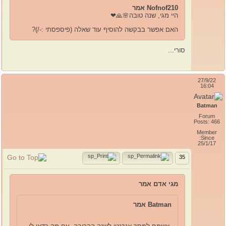
Nofnof210 אמר
היי מגי, שנה טובה🌸🙏❤
האם אפשר בבקשה להוסיף עוד שאלה (פיספסתי :-/)?
סורי...
27/9/22
16:04
Batman
Forum
Posts: 466
Member
Since:
25/1/17
35
מגי אדם אמר
Batman אמר