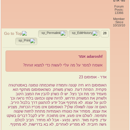
מגי אדם
Forum
Posts:
13366
Member
Since:
10/10/10
28
adaroshf אמר
אשמח למסר על מה עליי לעשות כדי למצוא זוגיות?
אדר - אופוסום 23
האופוסום היא חיה קטנה וחמודה שחוכמתה טמונה באסטרטגיה
פקחית. הסחת דעת. כשרון משחק. כשהאופוסום מותקף הוא
מעמיד פני מת וכך ניצל. יש לו כשרון להבין את המצב היטב
ולשחק את המשחק הדרוש, להיות שקט וכמעט בלתי נראה וכך
להגן על עצמו. לא מתקיף אבל יודע להתגונן דרך בלבול היריב.
האם זה עונה לשאלה שלך? האופוסום אינו מכריז הכרזות, מצניע
את עצמו, מסתיר את כוונותיו האמתיות מתחת לחזות שקטה
ותמימה. לעולם אינו פוגע, אינו מתווכח. יודע לקבל דברים בשקט
עדין. פיקח מאד. רגיש, נפגע - אבל לא מחזיר. חביב לכולם.
גישה חיובית. לא מפריע לאחרים, לא בא בדרישות, לא מתקיף.