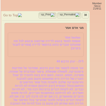
Member
Since:
21/8/11
38
מגי אדם אמר
leoleo אמר
אשמח למסר בנוגע לדירה שרכשנו ובנוגע לכל מה
שאנחנו עוברים כרגע בהקשר לדירה (צפויים לעבור
בקרוב)
לילו - יונק הדבש 44
אני מנסה לקשור את יונק הדבש, שמדבר על מתיקות
ורומנטיקה, לשאלה ששאלת. ציפור המדברת על שמחה,
משיכה, חופש. הנאה. האם היא באה להזכיר לך שכל
העניין של הדירה היא שתשמש מקום מוגן לאהבה
והרומנטיקה שלכם ולשכוח מכל שאר החישובים
והחשבונות? הצופית (יונק הדבש) אומרת לא להיות
כבדים. לא לקחת דברים ברצינות רבה מדי, לא להיות
חשדנים. לא להיתקע במחשבות ועניינים, להיות פשוט
חיוביים ומאושרים, בין אם יש לנו סיבה לכך ובין אם לא.
לקחת דברים בקלות ולזכור שהעיקר בכל הסיפור של
הדירה הוא שתיתן לנו מקום בו נוכל לחיות את האהבה