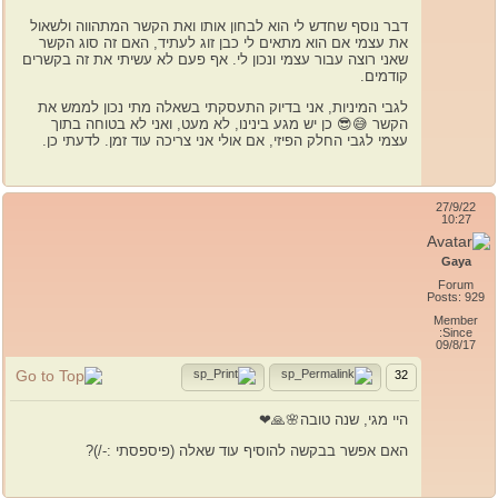
דבר נוסף שחדש לי הוא לבחון אותו ואת הקשר המתהווה ולשאול
את עצמי אם הוא מתאים לי כבן זוג לעתיד, האם זה סוג הקשר
שאני רוצה עבור עצמי ונכון לי. אף פעם לא עשיתי את זה בקשרים
קודמים.
לגבי המיניות, אני בדיוק התעסקתי בשאלה מתי נכון לממש את
הקשר 😅😎 כן יש מגע בינינו, לא מעט, ואני לא בטוחה בתוך
עצמי לגבי החלק הפיזי, אם אולי אני צריכה עוד זמן. לדעתי כן.
27/9/22
10:27
Gaya
Forum
Posts: 929
Member
Since:
09/8/17
32
היי מגי, שנה טובה🌸🙏❤
האם אפשר בבקשה להוסיף עוד שאלה (פיספסתי :-/)?