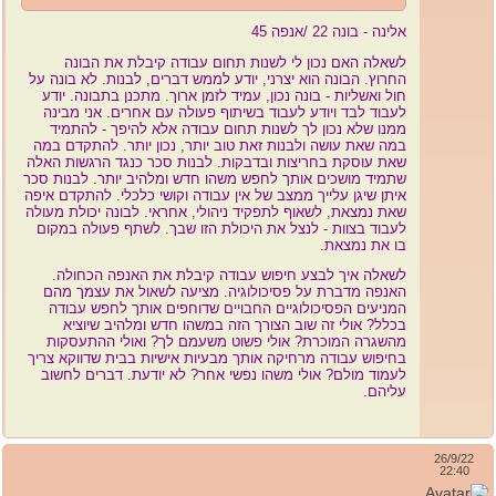
אלינה - בונה 22 /אנפה 45
לשאלה האם נכון לי לשנות תחום עבודה קיבלת את הבונה
החרוץ. הבונה הוא יצרני, יודע לממש דברים, לבנות. לא בונה על
חול ואשליות - בונה נכון, עמיד לזמן ארוך. מתכנן בתבונה. יודע
לעבוד לבד ויודע לעבוד בשיתוף פעולה עם אחרים. אני מבינה
ממנו שלא נכון לך לשנות תחום עבודה אלא להיפך - להתמיד
במה שאת עושה ולבנות זאת טוב יותר, נכון יותר. להתקדם במה
שאת עוסקת בחריצות ובדבקות. לבנות סכר כנגד הרגשות האלה
שתמיד מושכים אותך לחפש משהו חדש ומלהיב יותר. לבנות סכר
איתן שיגן עלייך ממצב של אין עבודה וקושי כלכלי. להתקדם איפה
שאת נמצאת, לשאוף לתפקיד ניהולי, אחראי. לבונה יכולת מעולה
לעבוד בצוות - לנצל את היכולת הזו שבך. לשתף פעולה במקום
בו את נמצאת.
לשאלה איך לבצע חיפוש עבודה קיבלת את האנפה הכחולה.
האנפה מדברת על פסיכולוגיה. מציעה לשאול את עצמך מהם
המניעים הפסיכולוגיים החבויים שדוחפים אותך לחפש עבודה
בכלל? אולי זה שוב הצורך הזה במשהו חדש ומלהיב שיוציא
מהשגרה המוכרת? אולי פשוט משעמם לך? ואולי ההתעסקות
בחיפוש עבודה מרחיקה אותך מבעיות אישיות בבית שדווקא צריך
לעמוד מולם? אולי משהו נפשי אחר? לא יודעת. דברים לחשוב
עליהם.
26/9/22
22:40