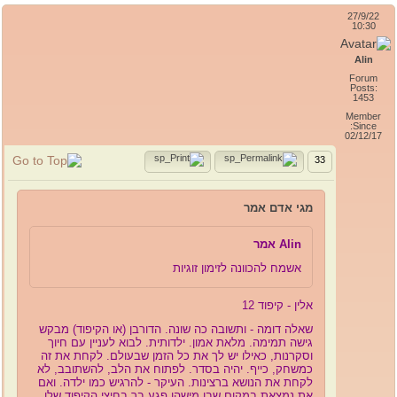
27/9/22
10:30
Alin
Forum
Posts:
1453
Member
Since:
02/12/17
33
מגי אדם אמר
Alin אמר
אשמח להכוונה לזימון זוגיות
אלין - קיפוד 12
שאלה דומה - ותשובה כה שונה. הדורבן (או הקיפוד) מבקש
גישה תמימה. מלאת אמון. ילדותית. לבוא לעניין עם חיוך
וסקרנות, כאילו יש לך את כל הזמן שבעולם. לקחת את זה
כמשחק, כייף. יהיה בסדר. לפתוח את הלב, להשתובב, לא
לקחת את הנושא ברצינות. העיקר - להרגיש כמו ילדה. ואם
את נמצאת במקום שבו מישהו פגע בך בחיצי הקיפוד שלו