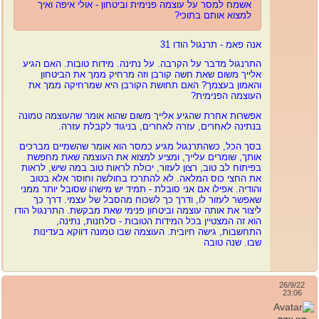
אשמח למסר על עוצמה פנימית וביטחון - אולי איפה ואיך
למצוא אותם בתוכי?
אנה פאמ - תרנגול הודו 31
התרנגול מדבר על הקרבה. על נתינה. מידות טובות. האם הגיע
אלייך משום שאת חשה קורבן וזה מרחיק ממך את הביטחון
והאמון בעצמך? האם תחושת הקורבן היא שמרחיקה ממך את
העוצמה הפנימית?
אפשרות אחרת שהגיע אלייך משום שהוא אומר שהעוצמה טמונה
בנתינה לאחרים, עזרה לאחרים, בניגוד לקבלת עזרה.
בסך הכל, כשהתרנגול מגיע כמסר הוא אומר שהשמיים מברכים
אותך, שומרים עלייך, ומציע למצוא את העוצמה שאת מחפשת
בפיתוח לב טוב, רצון לעזור, יכולת לראות טוב במה שיש, לראות
את החצי כוס המלאה. לא להתרכז בחולשה וחוסר אלא בטוב
והודיה. אפילו אם אני סובלת - תמיד יש מישהו שסובל יותר ממני
שאפשר לעזור לו, ודרך כך לשכוח מהסבל של עצמי. דרך כך
ליצור את אותה עוצמה וביטחון פנימי שאת מבקשת. התרנגול הודו
הוא זה המצטיין בכל המידות הטובות - סלחנות, נתינה,
התחשבות, גישה חיובית. העוצמה שבו טמונה דווקא בעדינות
שבו. שנה טובה
26/9/22
23:06