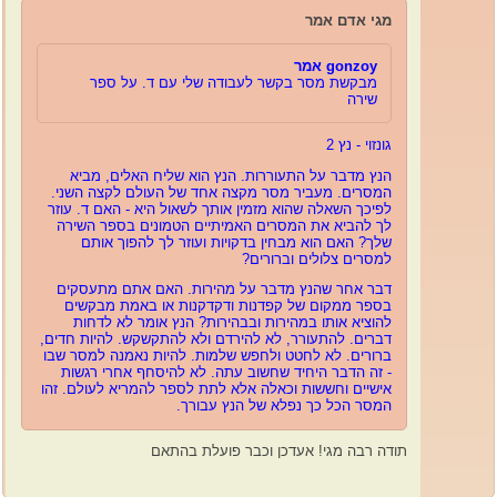
מגי אדם אמר
gonzoy אמר
מבקשת מסר בקשר לעבודה שלי עם ד. על ספר
שירה
גונזוי - נץ 2
הנץ מדבר על התעוררות. הנץ הוא שליח האלים, מביא
המסרים. מעביר מסר מקצה אחד של העולם לקצה השני.
לפיכך השאלה שהוא מזמין אותך לשאול היא -
האם ד. עוזר
לך להביא את המסרים האמיתיים הטמונים בספר השירה
שלך? האם הוא מבחין בדקויות ועוזר לך להפוך אותם
למסרים צלולים וברורים?
דבר אחר שהנץ מדבר על מהירות. האם אתם מתעסקים
בספר ממקום של קפדנות ודקדקנות או באמת מבקשים
להוציא אותו במהירות ובבהירות? הנץ אומר לא לדחות
דברים. להתעורר, לא להירדם ולא להתקשקש. להיות חדים,
ברורים. לא לחטט ולחפש שלמות. להיות נאמנה למסר שבו
- זה הדבר היחיד שחשוב עתה. לא להיסחף אחרי רגשות
אישיים וחששות וכאלה אלא לתת לספר להמריא לעולם. זהו
המסר הכל כך נפלא של הנץ עבורך.
תודה רבה מגי! אעדכן וכבר פועלת בהתאם