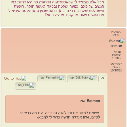
מכל אלה מצטייר לי שהאסטרטגיה הדרושה פה היא להיות כמו
הנשים של פעם, כנועה ושקטה (בניגוד לאישה חזקה, רועשת
ומשתלטת שיש היום די הרבה). נראה שכאן טמון הקסם שיביא לך
את הזוגיות שאת מבקשת. שיהיה במזל!
26/9/22
23:10
מגי אדם
Forum
Posts:
13366
Member
Since:
10/10/10
29
Batman אמר
אשמח למסר אנרגטי לשנה הקרובה. עם מה כדאי לי
לסיים, ואיזו אנרגיה חדשה כדאי לי להביא?