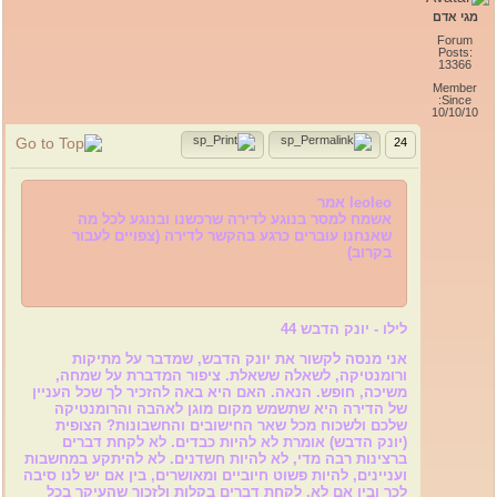
מגי אדם
Forum
Posts:
13366
Member
Since:
10/10/10
24
leoleo אמר
אשמח למסר בנוגע לדירה שרכשנו ובנוגע לכל מה
שאנחנו עוברים כרגע בהקשר לדירה (צפויים לעבור
בקרוב)
לילו - יונק הדבש 44
אני מנסה לקשור את יונק הדבש, שמדבר על מתיקות
ורומנטיקה, לשאלה ששאלת. ציפור המדברת על שמחה,
משיכה, חופש. הנאה. האם היא באה להזכיר לך שכל העניין
של הדירה היא שתשמש מקום מוגן לאהבה והרומנטיקה
שלכם ולשכוח מכל שאר החישובים והחשבונות? הצופית
(יונק הדבש) אומרת לא להיות כבדים. לא לקחת דברים
ברצינות רבה מדי, לא להיות חשדנים. לא להיתקע במחשבות
ועניינים, להיות פשוט חיוביים ומאושרים, בין אם יש לנו סיבה
לכך ובין אם לא. לקחת דברים בקלות ולזכור שהעיקר בכל