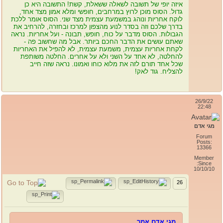
איזה יופי של תשובה לשאלה ששאלת, קשת! התשובה היא כן
גדול. הסוס מוכן לרוץ במרחבים, חופשי ומלא אמון מצד אחד,
לוקח אחריות ונוהג במשמעת עצמית מצד שני. הסוס אומר ללכת
בדרך שלכם וזה בסדר לנוע מהצפון למרכז ובחזרה, להרחיב את
הגבולות. הסוס מדבר על כוח, חופש, תבונה - ועל אחריות. נראה
שאתם עושים את הדבר החכם ביותר. אבל מה שחשוב פה -
לקחת אחריות עצמית, משמעת עצמית, לא להפיל את האחריות
להחלטה, לא אחד על השני ולא על אחרים. החלטה משותפת
שכל אחד תורם לזה את מלוא כוחו ואמונו. נראה שזה חייב
להצליח. גוד לאק!
26/9/22
22:48
מגי אדם
Forum
Posts:
13366
Member
Since:
10/10/10
26
מגי אדם אמר