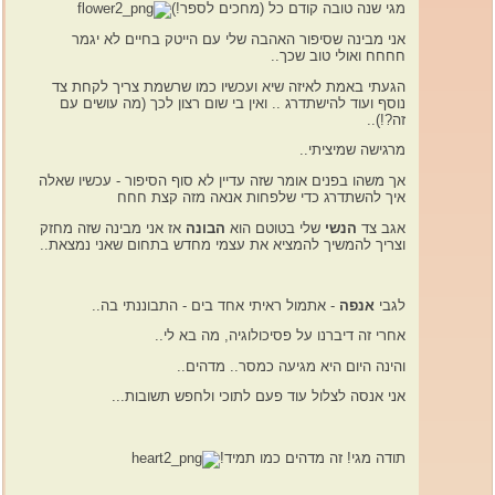
מגי שנה טובה קודם כל (מחכים לספר!)
אני מבינה שסיפור האהבה שלי עם הייטק בחיים לא יגמר
חחחח ואולי טוב שכך..
הגעתי באמת לאיזה שיא ועכשיו כמו שרשמת צריך לקחת צד
נוסף ועוד להישתדרג .. ואין בי שום רצון לכך (מה עושים עם
זה?!)..
מרגישה שמיציתי..
אך משהו בפנים אומר שזה עדיין לא סוף הסיפור - עכשיו שאלה
איך להשתדרג כדי שלפחות אנאה מזה קצת חחח
אגב צד
הנשי
שלי בטוטם הוא
הבונה
אז אני מבינה שזה מחזק
וצריך להמשיך להמציא את עצמי מחדש בתחום שאני נמצאת..
לגבי
אנפה
- אתמול ראיתי אחד בים - התבוננתי בה..
אחרי זה דיברנו על פסיכולוגיה, מה בא לי..
והינה היום היא מגיעה כמסר.. מדהים..
אני אנסה לצלול עוד פעם לתוכי ולחפש תשובות...
תודה מגי! זה מדהים כמו תמיד!