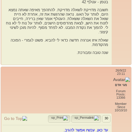
בטמן - עטלף 42
תשובה מדוייקת לשאלה מדוייקת. להתהפך מאיפה שאתה נמצא
היום. לוותר על האגו. נראה שהרגשת את זה, אחרת לא היית
שואל את השאלה ששאלת. העטלף אומר שאין ברירה, חייבים
לזנוח את הישן, לצאת מהדפוסים הישנים, לוותר על נוח לי לא נוח
לי. להפוך את נקודת המבט. לא לפחד מסוף. להיות מוכן לשינוי
קיצוני.
שאלת איזו אנרגיה חדשה כדאי לי להביא. פשוט לגמרי - הפוכה
מהקודמת.
שנה טובה ומבורכת.
26/9/22
23:11
מגי אדם
Forum
Posts:
13366
Member
Since:
10/10/10
30
עד כאן. עכשיו אפשר להגיב.