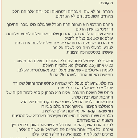
מיקומים.
חבר'ה, זה לא שם. מעברים ורטרואים וסקווירים אלה הם חלק
מהחיים השוטפים, הם לא הגורמים.
הגורם המרכזי היא השעה הרת הגורל שהעולם כולו עובר. החיכוך
הדרמטי בין עידן הדגים
היוצא ועידן הדלי הנכנס, והמבחן שלנו - אם נצליח למנוע מלחמת
עולם או לא. אם נצליח להציל
את הכדור שכמעט הרסנו או לא. אם נצליח לשנות את היחס
לטבע ולבעלי חיים בלי לשלם על מה
שעשינו בקטסטרופה קיצונית.
ובאשר לנו. ישראל ביחד עם כלל היהודים בעולם הם מיעוט -
0.22 אחוז (2.2 פרומיל) מאוכלוסיית העולם,
לעומת האיסלאם - שמהווים מעל רבע מאוכלוסיית העולם.
חמישית מאחוז אחד - לעומת 25 אחוז!
מה פלא שהעולם נטפל למי שנראה כחלש יותר והקול שלו רך
יותר? אבל ישראל היא נייר לקמוס.
היחס של העולם המערבי אלינו הוא מבחן קוסמי לזכות הקיום של
התרבות המערבית כולה.
היום אנחנו וילדינו הם אלה שנמצאים בקו החזית של הרע
המוסלמי הקיצוני, שמושך את העולם בעיוורון
רווי שנאה וקנאה אל מלחמת עולם שלישית.
מלחמה שעם הנשקים האיומים שקיימים בארסנל של המדינות
השונות יש באפשרותם
להרוס את האויר, והמים, ואת כל מה שנשאר באופן בלתי הפיך.
ואנחנו, כל אחד ואחת שחיים פה בישראל או קשורים אליה,
צריכים לשאול את עצמנו איפה החלק הפרטי שלנו