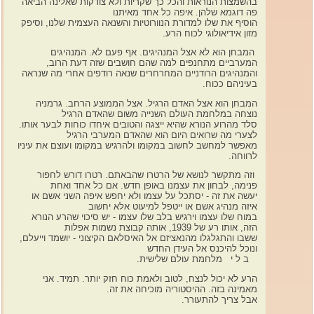
בהשמצות הנוראות והכל כך שקריות ולא צודקות שאלינה הביאה
פה דוגמא שלהן. איפה כל אחד מאיתנו
הוסיף את שלו למדורת הנוורוטיות והשנאה העצמית שלנו, וסיפק
מזון אידיאולוגי לכוח הרע.
המבחן הוא לא אצל המנהיגים. אף פעם לא. המנהיגים
המערביים מתחנפים למה שהם חושבים שזה דעת הרוב,
והמנהיגים הרודניים המחרחרים שנאה רודפים אחרי מה שנראה
בעיניהם ככוח.
המבחן הוא אצל האדם הרגיל. אצל הממוצע הרחב. גרמניה
נוצחה במלחמת העולם השנייה משום שהאדם הרגיל
סלד מהרוע הנורא שהיא ייצגה והטובים איחדו כוחות לבער אותו.
לצערי מה שרואים היום הוא שהאדם המערבי הרגיל
מאפשר למחשב לחשוב במקומו ולהרגיש במקומו ועוצם את עיניו
לרווחה.
וזה מתקשר לנושא של הרטרו שהבאתם. רטרו דורש לחפור
פנימה, לבחון את עצמנו באופן חדש. אם כל אחד ואחת
יעשה את זה - יסתכל על עצמו ולא יחפש איפה השני אשם או
איזה מנהיג אשם או ייטפל למיעוט אלא יחשוב
במוח שלו עצמו וירגיש בלב שלו עצמו - יש סיכוי שהרע הנורא
הזה, אותו רע של 1939, אותה קבוצת נשמות אפלות
ששבו והתגלגלו מהנאציזם אל האיסלאם הקיצוני - יושמד וייעלם,
ונוכל להיכנס אל העידן החדש
ב ל י מלחמת עולם שלישית.
הרע לא יכול לנצח, לטוב ולאמת כוח חזק יותר. תמיד. אני
מאמינה בזה. ההיסטוריה מוכיחה את זה.
אבל צריך להתעורר.