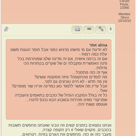
Forum
Posts:
13366
Member
Since:
10/10/10
3
alina אמר
לא יודעת עם מי מישהו מרגיש כמוני אבל חוסר הוגנות פשוט
עלת כמה רמות -
אם זה ברמה אישית, אם זה מדינה שלנו שמוחרמת בכל
פינה האפשרית ומקבלת ים של שקרים בכותרות הכי
גדולות..
אוף זה כזה מתסכל...
מה לומדים מהתקופה? איזה מסקנות עושים?
אין פה חדש - לא היינו נערצים גם לפני..
אבל עדיין מה אפשר ללמוד כאן כמדינה אריה שור מאזניים?
ואולי ..
כל זה בגלל המקבץ הגדול של כוכבים בתאומים והעובדה
שמרקורי מאיט מהירות ובשבוע הבא נכנס לרטרו...
אוגוסט קשוח יהיה..
אנחנו נמצאים בזמנים קשים וזה טבעי שאנחנו מחפשים תשובות
בכוכבים, מקווים שאולי זו רק תקופה קצרה,
מעבר כזה או כזה, מחפשים את הגורם בזויות, רטרואים,