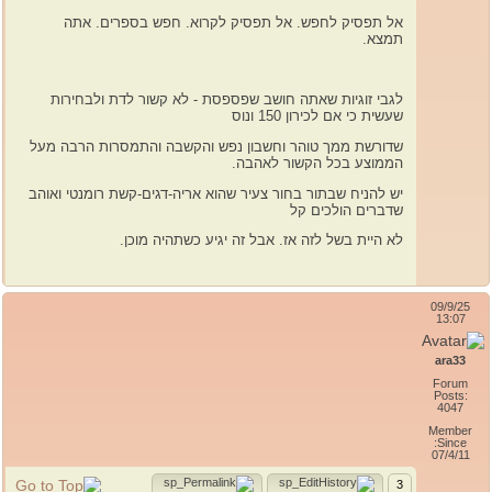
אל תפסיק לחפש. אל תפסיק לקרוא. חפש בספרים. אתה
תמצא.
לגבי זוגיות שאתה חושב שפספסת - לא קשור לדת ולבחירות
שעשית כי אם לכירון 150 ונוס
שדורשת ממך טוהר וחשבון נפש והקשבה והתמסרות הרבה מעל
הממוצע בכל הקשור לאהבה.
יש להניח שבתור בחור צעיר שהוא אריה-דגים-קשת רומנטי ואוהב
שדברים הולכים קל
לא היית בשל לזה אז. אבל זה יגיע כשתהיה מוכן.
09/9/25
13:07
ara33
Forum
Posts:
4047
Member
Since:
07/4/11
3