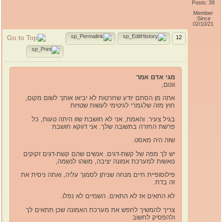
Posts: 39
Member
Since:
02/10/21
12
מגי אדם אמר
וונום,
אתה מן הסתם יודע שחרטות לא יביאו אותך לשום מקום,
חוץ מזה שלגמרי לגיטימי לעשות שטויות
בגיל צעיר. והאמת, אני לא חושבת שזו היתה טעות, כל
פרשת החזרה בתשובה שלך. אני דווקא חושבת
שזה היה מאסט.
יש לך מפה של קשת-דגים. אנשים שהם קשת-דגים זקוקים
נואשות למערכת אמונה יציבה, משהו לנשמה,
פילוסופיית חיים מנחה שניתן לסמוך עליה, ואתה ניסית את
זה בדת.
לא התאים אז לא התאים. השמיים לא נפלו.
צריך להמשיך לחפש את מערכת האמונה שכן תתאים לך
ולהפסיק לחשוב