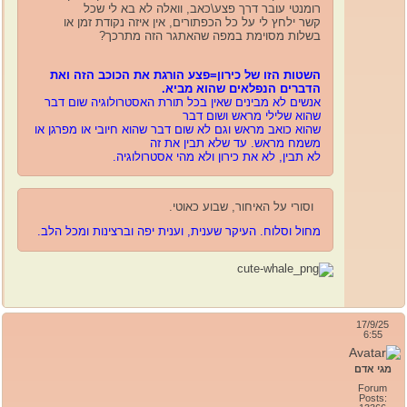
רומנטי עובר דרך פצע\כאב, וואלה לא בא לי שכל
קשר ילחץ לי על כל הכפתורים, אין איזה נקודת זמן או
בשלות מסוימת במפה שהאתגר הזה מתרכך?
השטות הזו של כירון=פצע הורגת את הכוכב הזה ואת
הדברים הנפלאים שהוא מביא.
אנשים לא מבינים שאין בכל תורת האסטרולוגיה שום דבר
שהוא שלילי מראש
ושום דבר
שהוא כואב מראש וגם לא שום דבר שהוא חיובי או מפרגן או
משמח מראש. עד שלא תבין את זה
לא תבין, לא את כירון ולא מהי אסטרולוגיה.
וסורי על האיחור, שבוע כאוטי.
מחול וסלוח. העיקר שענית, וענית יפה וברצינות ומכל הלב.
17/9/25
6:55
מגי אדם
Forum
Posts: