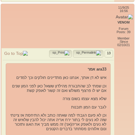
11/9/25
16:56
VENOM
Forum
Posts: 39
Member
Since:
02/10/21
13
ara33 אמר
איש לא דן אותך, אנחנו כאן מתדיינים חולקים וכך למדים
וכן שמתי לב שהתבגרת מהילדון ששאל כאן לפני המון שנים
אם יש לו פרצוף משולש ואם זה קשור לאופק קשת
שלא מצא עצמו בשום צורה
לגבר עם המון תובנות
וכן לא פעם הגבתי למה שאתה כותב ולא התיחסת אז ציינתי
שזה לא נעים לי בתור ירח אריה אתה יכול להבין שלאיש זה
לא נעים ולאופק אריה(אני) זה ממש מביך את האגו ותזכור
ונום אלוהים מסתתר בדברים הקטנים