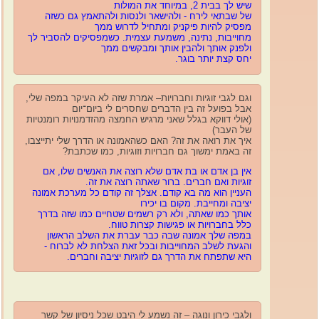
שיש לך בבית 2, במיוחד את המולות
של שבתאי לירח -
ולהישאר ולנסות ולהתאמץ גם כשזה
מפסיק להיות פיקניק ומתחיל לדרוש ממך
מחוייבות, נתינה, משמעת עצמית. כשמפסיקים להסביר לך
ולפנק אותך ולהבין אותך ומבקשים ממך
יחס קצת יותר בוגר.
וגם לגבי זוגיות וחברויות– אמרת שזה לא העיקר במפה שלי,
אבל בפועל זה בין הדברים שחסרים לי ביום־יום
(אולי דווקא בגלל שאני מרגיש החמצה מהזדמנויות רומנטיות
של העבר)
איך את רואה את זה? האם כשהאמונה או הדרך שלי יתייצבו,
זה באמת ימשוך גם חברויות וזוגיות, כמו שכתבת?
אין בן אדם או בת אדם שלא רוצה את האנשים שלו, אם
זוגיות ואם חברים. ברור שאתה רוצה את זה.
העניין הוא מה בא קודם. אצלך זה קודם כל מערכת אמונה
יציבה ומחייבת. מקום בו יכירו
אותך כמו שאתה, ולא רק רשמים שטחיים כמו שזה בדרך
כלל בחברויות או פגישות קצרות טווח.
במפה שלך אמונה שבה כבר עברת את השלב הראשון
והגעת לשלב המחוייבות ובכל זאת הצלחת לא לברוח -
היא שתפתח את הדרך גם לזוגיות יציבה וחברים.
ולגבי כירון ונוגה – זה נשמע לי היבט שכל ניסיון של קשר