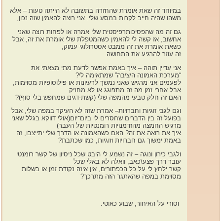
במיוחד זה שאת אומרת שהחזרה בתשובה לא הייתה טעות – אלא
משהו שהיה חייב לקרות במסע שלי. אני רוצה להאמין שזה נכון,
גם זה מה שהפסיכותרפיסטית שלי אמרה או לפחות רוצה שאני
אחשוב, אז קשה לי להאמין כשהמטפלת שלי אומרת את זה, אבל
כשאת אומרת את זה ממבט אסטרולוגי עמוק,
זה עוזר להרגיע את התחושה.
אני עדיין תוהה – איך באמת אפשר לדעת מתי מצאתי את
“מערכת האמונה היציבה” שמתאימה לי?
לפעמים אני מרגיש שאני נמשך לרעיונות או פילוסופיות מסוימות,
אבל אחרי זמן מה זה מתפוגג או לא מחזיק.
האם זה חלק טבעי מהמפה שלי (קשת-דגים שמחפש בלי סוף)?
וגם לגבי זוגיות וחברויות– אמרת שזה לא העיקר במפה שלי, אבל
בפועל זה בין הדברים שחסרים לי ביום־יום(אולי דווקא בגלל שאני
מרגיש החמצה מהזדמנויות רומנטיות של העבר)
איך את רואה את זה? האם כשהאמונה או הדרך שלי יתייצבו, זה
באמת ימשוך גם חברויות וזוגיות, כמו שכתבת?
ולגבי כירון ונוגה – זה נשמע לי היבט שכל ניסיון של קשר רומנטי
עובר דרך פצע\כאב, וואלה לא באלי שכל
קשר ילחץ לי על כל הכפתורים, אין איזה נקודת זמן או בשלות
מסוימת במפה שהאתגר הזה מתרכך?
וסורי על האיחור, שבוע כאוטי.