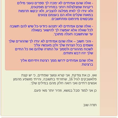
- ואלה שהם אמיתיים
לא ימכרו לך ספרים טעוני מילים
ריקניות שמצלצלות רוחני במחירים מופקעים,
ולא יגידו לך לאיזו מפלגה להצביע, ולא יבקשו תרומות
במאות שקלים אלא הם בעצמם צנועים
ומבקשים מינימום ומתחשבים.
- ואלה שהם אמיתיים לא יתנהגו כיודעי-כל שיש להם תשובה
לכל שאלה אלא יאפשרו לך להישאר בשאלה
עד שהתשובה תעלה מתוכך.
- והכי חשוב -- אלה שהם אמיתיים לא יגידו
לך שההורים שלך
אשמים בכל הצרות שלך ולכן מעכשיו עליך
לשכוח מההורים ולסמוך על התורה שלהם ואז כל החיים
שלך יהיו דבש ותותים.
אלה שהם אמיתיים ידרשו ממך רצינות ויתייחסו אליך
ברצינות.
ואוו, כן את צודקת, אני קורא ונושך שפתיים, כי יש קצת
פלאשבקים לגיל 16, שחזרתי בתשובה, והייתי מושפע מהמון
אנשים דתיים ואני רואה חלק מהם במילים שלך.
כן אני למוד סבל בנושא, וזהיר יותר מאי פעם.
תודה שוב