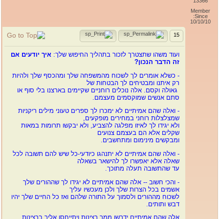
13366
Member
Since:
10/10/10
15
ועוד משהו שתצטרך לזכור בתהליך החיפוש שלך:
איך יודעים אם
זה הדבר הנכון?
- כשלא אומרים לך לשכוח מהמשפחה שלך ומהכסף שלך ולהיות
רק איתנו ומבטיחים לך הבטחות של
גאולה וקסם. אלה נוכלים רוחניים שקיימים בארצנו בלי סוף או
סתם אנשים שמוקסמים מעצמם.
- ואלה שהם אמיתיים
לא ימכרו לך ספרים טעוני מילים ריקניות
שמצלצלות רוחני במחירים מופקעים,
ולא יגידו לך לאיזו מפלגה להצביע, ולא יבקשו תרומות במאות
שקלים אלא הם בעצמם צנועים
ומבקשים מינימום ומתחשבים.
- ואלה שהם אמיתיים לא יתנהגו כיודעי-כל שיש להם תשובה לכל
שאלה אלא יאפשרו לך להישאר בשאלה
עד שהתשובה תעלה מתוכך.
- והכי חשוב -- אלה שהם אמיתיים לא יגידו
לך שההורים שלך
אשמים בכל הצרות שלך ולכן מעכשיו עליך
לשכוח מההורים ולסמוך על התורה שלהם ואז כל החיים שלך יהיו
דבש ותותים.
אלה שהם אמיתיים ידרשו ממך רצינות ויתייחסו אליך ברצינות.