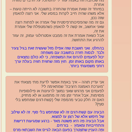
מה שכתבת וזה באמת עוזר לי להסתכל על הדברים מזווית
אחרת.
במיוחד זה שאת אומרת שהחזרה בתשובה לא הייתה טעות –
אלא משהו שהיה חייב לקרות במסע שלי. אני רוצה להאמין
שזה נכון,
גם זה מה שהפסיכותרפיסטית שלי אמרה או לפחות רוצה
שאני אחשוב, אז קשה לי להאמין כשהמטפלת שלי אומרת
את זה,
אבל כשאת אומרת את זה ממבט אסטרולוגי עמוק, זה עוזר
להרגיע את התחושה.
בהחלט. ואני חושבת שזה אפילו מזל שעשית זאת בגיל צעיר
ולבד. לנסות חזרה בתשובה עם משפחה
יכול לפעמים להרוס את המשפחה, כי לא כולם נמצאים
באותו מקום באותו זמן. חוץ מזה שחווית חוויה בעלת ערך
רוחני משמעותי ביותר.
אני עדיין תוהה – איך באמת אפשר לדעת מתי מצאתי את
“מערכת האמונה היציבה” שמתאימה לי?
לפעמים אני מרגיש שאני נמשך לרעיונות או פילוסופיות
מסוימות, אבל אחרי זמן מה זה מתפוגג או לא מחזיק.
האם זה חלק טבעי מהמפה שלי (קשת-דגים שמחפש בלי
סוף)?
הבעיה עם קשת-דגים זה לא שמחפש בלי סוף. זה לא שילוב
של חיפוש אלא של רצון עז למצוא.
אבל הבעיה פה היא פשוטה מאד - ברגע שמגיעות דרישות
והתחייבויות ומאמץ - בורחים.
ופה העניין שתצטרך
בפעם הבאה לגייס את השבתאי-מרס