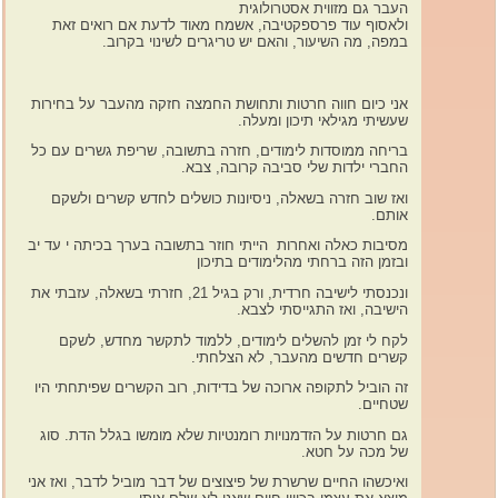
העבר גם מזווית אסטרולוגית
ולאסוף עוד פרספקטיבה, אשמח מאוד לדעת אם רואים זאת
במפה, מה השיעור, והאם יש טריגרים לשינוי בקרוב.
אני כיום חווה חרטות ותחושת החמצה חזקה מהעבר על בחירות
שעשיתי מגילאי תיכון ומעלה.
בריחה ממוסדות לימודים, חזרה בתשובה, שריפת גשרים עם כל
החברי ילדות שלי סביבה קרובה, צבא.
ואז שוב חזרה בשאלה, ניסיונות כושלים לחדש קשרים ולשקם
אותם.
מסיבות כאלה ואחרות הייתי חוזר בתשובה בערך בכיתה י עד יב
ובזמן הזה ברחתי מהלימודים בתיכון
ונכנסתי לישיבה חרדית, ורק בגיל 21, חזרתי בשאלה, עזבתי את
הישיבה, ואז התגייסתי לצבא.
לקח לי זמן להשלים לימודים, ללמוד לתקשר מחדש, לשקם
קשרים חדשים מהעבר, לא הצלחתי.
זה הוביל לתקופה ארוכה של בדידות, רוב הקשרים שפיתחתי היו
שטחיים.
גם חרטות על הזדמנויות רומנטיות שלא מומשו בגלל הדת. סוג
של מכה על חטא.
ואיכשהו החיים שרשרת של פיצוצים של דבר מוביל לדבר, ואז אני