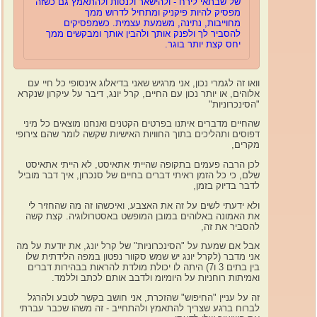
של שבתאי לירח -
ולהישאר ולנסות ולהתאמץ גם כשזה
מפסיק להיות פיקניק ומתחיל לדרוש ממך
מחוייבות, נתינה, משמעת עצמית. כשמפסיקים
להסביר לך ולפנק אותך ולהבין אותך ומבקשים ממך
יחס קצת יותר בוגר.
וואו זה לגמרי נכון, אני מרגיש שאני בדיאלוג אינסופי כל חיי עם
אלוהים, או יותר נכון עם החיים, קרל יונג, דיבר על עיקרון שנקרא
"הסינכרוניות"
שהחיים מדברים איתנו בפרטים הקטנים ואנחנו מוצאים כל מיני
דפוסים ותהליכים בתוך החוויות האישיות שקשה לומר שהם צירופי
מקרים,
לכן הרבה פעמים בתקופה שהייתי אתאיסט, לא הייתי אתאיסט
שלם, כי כל הזמן ראיתי דברים בחיים של סנכרון, איך דבר מוביל
לדבר בדיוק בזמן,
ולא ידעתי לשים על זה את האצבע, ואיכשהו זה מה שהחזיר לי
את האמונה באלוהים במובן המופשט באסטרולוגיה. קצת קשה
להסביר את זה,
אבל אם שמעת על "הסינכרוניות" של קרל יונג, את יודעת על מה
אני מדבר (לקרל יונג יש שמש סקוור נפטון במפה הלידתית שלו
בין בתים 3 ו7) היתה לו יכולת מולדת להראות בבהירות דברים
ואמיתות רוחניות על היומיומ ולדבב אותם לכתב וללמד.
זה על עניין "החיפוש" שהזכרת, אני חושב בקשר לטבע ולהרגל
לברוח ברגע שצריך להתאמץ ולהתחייב - זה משהו שכבר עברתי