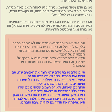
את השיעור שלו לדעתי.
אני בן אדם מאוד ממושמע כשזה נוגע לאחריות אני מאוד מסודר,
המקום היחיד שאני מרגיש שאני בורח ממנו, זה בקשרים זוגיים,
בדיוק שמגיע הרגע לעלוב שלב
והדברים צריכים להיות חושפניים ויותר אינטמיים, אני אוטומטית
נסגר ועולים חומות ושאלות של אני לא מספיק, (ירח-שבתאי) ואז
אני בורח ננעל וממסמס הזדמנויות.
וגם לגבי זוגיות וחברויות– אמרת שזה לא העיקר במפה
שלי, אבל בפועל זה בין הדברים שחסרים לי ביום־יום
(אולי דווקא בגלל שאני מרגיש החמצה מהזדמנויות
רומנטיות של העבר)
איך את רואה את זה? האם כשהאמונה או הדרך שלי
יתייצבו, זה באמת ימשוך גם חברויות וזוגיות, כמו
שכתבת?
אין בן אדם או בת אדם שלא רוצה את האנשים שלו, אם
זוגיות ואם חברים. ברור שאתה רוצה את זה.
העניין הוא מה בא קודם. אצלך זה קודם כל מערכת
אמונה יציבה ומחייבת. מקום בו יכירו
אותך כמו שאתה, ולא רק רשמים שטחיים כמו שזה
בדרך כלל בחברויות או פגישות קצרות טווח.
במפה שלך אמונה שבה כבר עברת את השלב הראשון
והגעת לשלב המחוייבות ובכל זאת הצלחת לא לברוח -
היא שתפתח את הדרך גם לזוגיות יציבה וחברים.