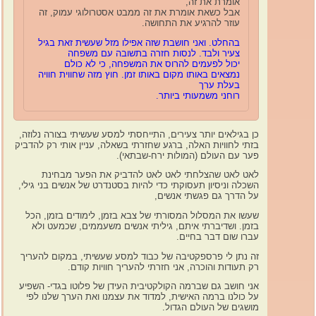
אומרת את זה,
אבל כשאת אומרת את זה ממבט אסטרולוגי עמוק, זה
עוזר להרגיע את התחושה.
בהחלט. ואני חושבת שזה אפילו מזל שעשית זאת בגיל
צעיר ולבד. לנסות חזרה בתשובה עם משפחה
יכול לפעמים להרוס את המשפחה, כי לא כולם
נמצאים באותו מקום באותו זמן. חוץ מזה שחווית חוויה
בעלת ערך
רוחני משמעותי ביותר.
כן בגילאים יותר צעירים, התייחסתי למסע שעשיתי בצורה נלוזה,
בזתי לחוויות האלה, ברגע שחזרתי בשאלה, עניין אותי רק להדביק
פער עם העולם (המולות ירח-שבתאי).
לאט לאט שהצלחתי לאט לאט להדביק את הפער מבחינת
השכלה וניסיון תעסוקתי כדי להיות בסטנדרט של אנשים בני גילי,
על הדרך גם פגשתי אנשים,
שעשו את המסלול המסורתי של צבא בזמן, לימודים בזמן, הכל
בזמן. ושדיברתי איתם, גיליתי אנשים משעממים, שכמעט ולא
עברו שום דבר בחיים.
זה נתן לי פרספקטיבה של כבוד למסע שעשיתי, במקום להעריך
רק תעודות והוכרה, אני חזרתי להעריך חוויות קודם.
אני חושב גם שברמה הקולקטיבית העידן של פלוטו בגדי- השפיע
על כולנו ברמה האישית, למדוד את עצמנו ואת הערך שלנו לפי
מושגים של העולם הגדול.