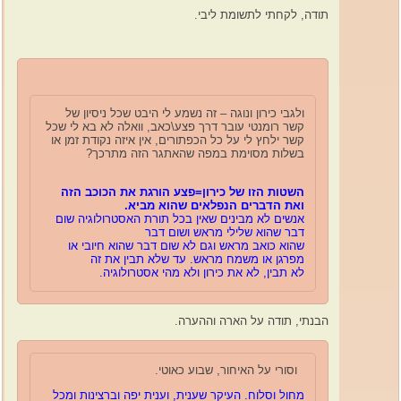
תודה, לקחתי לתשומת ליבי.
ולגבי כירון ונוגה – זה נשמע לי היבט שכל ניסיון של
קשר רומנטי עובר דרך פצע\כאב, וואלה לא בא לי שכל
קשר ילחץ לי על כל הכפתורים, אין איזה נקודת זמן או
בשלות מסוימת במפה שהאתגר הזה מתרכך?
השטות הזו של כירון=פצע הורגת את הכוכב הזה
ואת הדברים הנפלאים שהוא מביא.
אנשים לא מבינים שאין בכל תורת האסטרולוגיה שום
דבר שהוא שלילי מראש
ושום דבר
שהוא כואב מראש וגם לא שום דבר שהוא חיובי או
מפרגן או משמח מראש. עד שלא תבין את זה
לא תבין, לא את כירון ולא מהי אסטרולוגיה.
הבנתי, תודה על הארה וההערה.
וסורי על האיחור, שבוע כאוטי.
מחול וסלוח. העיקר שענית, וענית יפה וברצינות ומכל