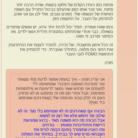
ופחות כמו העידן הקודם של פלוטו בקשת- שהיה הרבה יותר
פתוח, ואני זוכר אותו כזמן שהעולם כביכול התכייל עם השפה
האישית של הנשמה שלי. (זמנים טובים, אולי לכן גם אני אוהב
להתרפק על העבר, על התקופה הזו).
וכמו שאת אומרת, תמיד יכול להיות יותר גרוע, יש אנשים שחוזרים
בשאלה, כבר אחרי שהתחתנו במסגרת חרדית ועשו ילדים, ואז
הסיפור מורכב פי מאה.
זה הכל אימון מחשבתי, של זכירה, להזכיר לעצמי את ההיתרונות,
ואת החצי כוס מלאה, בתהליך שעברתי, כדי להמתיק את
התחושת FOMO לגבי העבר.
תודה.
אני עדיין תוהה – איך באמת אפשר לדעת מתי מצאתי
את “מערכת האמונה היציבה” שמתאימה לי?
לפעמים אני מרגיש שאני נמשך לרעיונות או פילוסופיות
מסוימות, אבל אחרי זמן מה זה מתפוגג או לא מחזיק.
האם זה חלק טבעי מהמפה שלי (קשת-דגים שמחפש
בלי סוף)?
הבעיה עם קשת-דגים זה לא שמחפש בלי סוף. זה לא
שילוב של חיפוש אלא של רצון עז למצוא.
אבל הבעיה פה היא פשוטה מאד - ברגע שמגיעות
דרישות והתחייבויות ומאמץ - בורחים.
ופה העניין שתצטרך
בפעם הבאה לגייס את
השבתאי-מרס שיש לך בבית 2, במיוחד את המולות