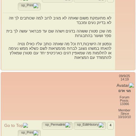
לא מתעמקת משום שאתה לא מגיב לרוב למה שכותבים לך וזה
לא בדיוק נעים ומכבד
מה שכן סטורן ששוהה בדגים וישהה שם עד פברואר עושה לך בית
ספר ושעור בהתבגרות
ונפטון זה הישיבות,דת וכל מה שאתה כותב עליו כאילו נטיה
להאחז במשהו נשגב לברוח מהמציאות לשם כשלא ממש נעימה
או לחלומות מה שמאפיין דגים כארכיטיפ יחד עם סטורן שמאלץ
להתמודד עם המציאות
09/9/25
14:19
מגי אדם
Forum
Posts:
13366
Member
Since:
10/10/10
4