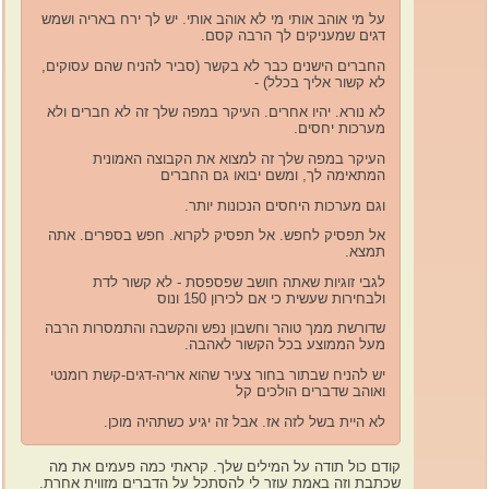
על מי אוהב אותי מי לא אוהב אותי. יש לך ירח באריה ושמש
דגים שמעניקים לך הרבה קסם.
החברים הישנים כבר לא בקשר (סביר להניח שהם עסוקים,
לא קשור אליך בכלל) -
לא נורא. יהיו אחרים. העיקר במפה שלך זה לא חברים ולא
מערכות יחסים.
העיקר במפה שלך זה למצוא את הקבוצה האמונית
המתאימה לך, ומשם יבואו גם החברים
וגם מערכות היחסים הנכונות יותר.
אל תפסיק לחפש. אל תפסיק לקרוא. חפש בספרים. אתה
תמצא.
לגבי זוגיות שאתה חושב שפספסת - לא קשור לדת
ולבחירות שעשית כי אם לכירון 150 ונוס
שדורשת ממך טוהר וחשבון נפש והקשבה והתמסרות הרבה
מעל הממוצע בכל הקשור לאהבה.
יש להניח שבתור בחור צעיר שהוא אריה-דגים-קשת רומנטי
ואוהב שדברים הולכים קל
לא היית בשל לזה אז. אבל זה יגיע כשתהיה מוכן.
קודם כול תודה על המילים שלך. קראתי כמה פעמים את מה
שכתבת וזה באמת עוזר לי להסתכל על הדברים מזווית אחרת.