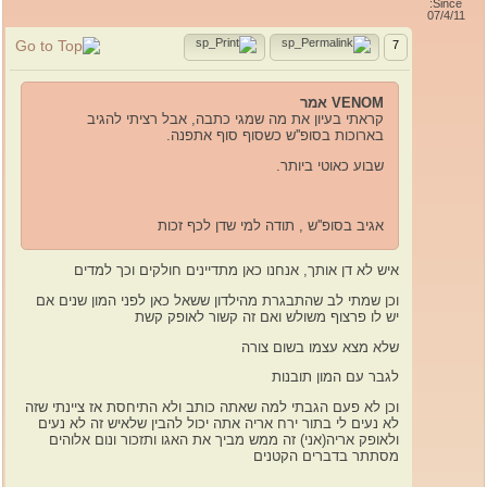
Since:
07/4/11
7
VENOM אמר
קראתי בעיון את מה שמגי כתבה, אבל רציתי להגיב
בארוכות בסופ''ש כשסוף סוף אתפנה.
שבוע כאוטי ביותר.
אגיב בסופ''ש , תודה למי שדן לכף זכות
איש לא דן אותך, אנחנו כאן מתדיינים חולקים וכך למדים
וכן שמתי לב שהתבגרת מהילדון ששאל כאן לפני המון שנים אם
יש לו פרצוף משולש ואם זה קשור לאופק קשת
שלא מצא עצמו בשום צורה
לגבר עם המון תובנות
וכן לא פעם הגבתי למה שאתה כותב ולא התיחסת אז ציינתי שזה
לא נעים לי בתור ירח אריה אתה יכול להבין שלאיש זה לא נעים
ולאופק אריה(אני) זה ממש מביך את האגו ותזכור ונום אלוהים
מסתתר בדברים הקטנים